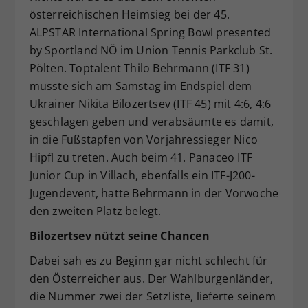
österreichischen Heimsieg bei der 45.
Dieser Wert speichert Ihre Consent-
ALPSTAR International Spring Bowl presented
Einstellungen. Unter anderem eine
zufällig generierte ID, für die
by Sportland NÖ im Union Tennis Parkclub St.
Zweck
historische Speicherung Ihrer
Pölten. Toptalent Thilo Behrmann (ITF 31)
vorgenommen Einstellungen, falls der
musste sich am Samstag im Endspiel dem
Webseiten-Betreiber dies eingestellt
Ukrainer Nikita Bilozertsev (ITF 45) mit 4:6, 4:6
hat.
geschlagen geben und verabsäumte es damit,
in die Fußstapfen von Vorjahressieger Nico
Hipfl zu treten. Auch beim 41. Panaceo ITF
Junior Cup in Villach, ebenfalls ein ITF-J200-
Jugendevent, hatte Behrmann in der Vorwoche
den zweiten Platz belegt.
Bilozertsev nützt seine Chancen
Dabei sah es zu Beginn gar nicht schlecht für
den Österreicher aus. Der Wahlburgenländer,
die Nummer zwei der Setzliste, lieferte seinem