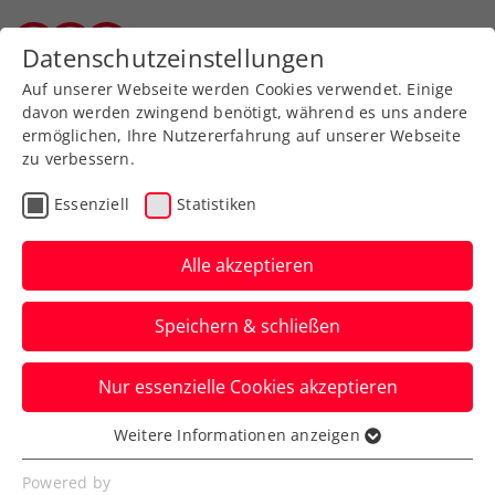
Zurück zur Newsübersicht
Datenschutzeinstellungen
Vorarlberger Tennisverband
Auf unserer Webseite werden Cookies verwendet. Einige
davon werden zwingend benötigt, während es uns andere
ermöglichen, Ihre Nutzererfahrung auf unserer Webseite
zu verbessern.
ITF
Turniere
Kids & Jugend
Essenziell
Statistiken
45. International Spring
Bowl: Behrmann erneut
Alle akzeptieren
im Finale gestoppt
Speichern & schließen
Wie letzte Woche in Villach verpasst das
Nur essenzielle Cookies akzeptieren
ÖTV-Talent beim ITF-Jugendturnier in St.
Pölten nur knapp den Titel.
Weitere Informationen anzeigen
Essenziell
Verfasst von: Presseaussendung / Redaktion, 11.05.2025
Essenzielle Cookies werden für grundlegende
Powered by