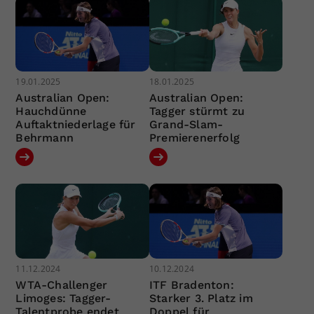
19.01.2025
18.01.2025
Australian Open:
Australian Open:
Hauchdünne
Tagger stürmt zu
Auftaktniederlage für
Grand-Slam-
Behrmann
Premierenerfolg
11.12.2024
10.12.2024
WTA-Challenger
ITF Bradenton:
Limoges: Tagger-
Starker 3. Platz im
Talentprobe endet
Doppel für