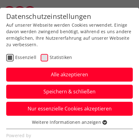
Zurück zur Newsübersicht
Datenschutzeinstellungen
Vorarlberger Tennisverband
Auf unserer Webseite werden Cookies verwendet. Einige
davon werden zwingend benötigt, während es uns andere
ermöglichen, Ihre Nutzererfahrung auf unserer Webseite
zu verbessern.
ITF
Turniere
Kids & Jugend
Essenziell
Statistiken
French Open: Tagger
schlägt Nummer 5 der
Alle akzeptieren
Welt, Behrmann im
Speichern & schließen
Achtelfinale
Nur essenzielle Cookies akzeptieren
Österreichs Nachwuchstalente machen
bei den Jugendkonkurrenzen in Paris von
Weitere Informationen anzeigen
Essenziell
sich reden.
Essenzielle Cookies werden für grundlegende
Powered by