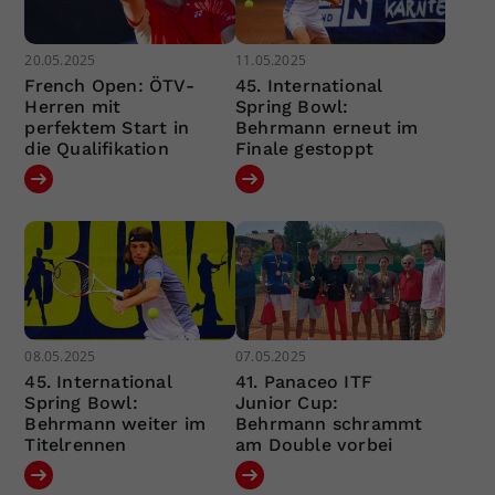
20.05.2025
11.05.2025
French Open: ÖTV-
45. International
Herren mit
Spring Bowl:
perfektem Start in
Behrmann erneut im
die Qualifikation
Finale gestoppt
08.05.2025
07.05.2025
45. International
41. Panaceo ITF
Spring Bowl:
Junior Cup:
Behrmann weiter im
Behrmann schrammt
Titelrennen
am Double vorbei