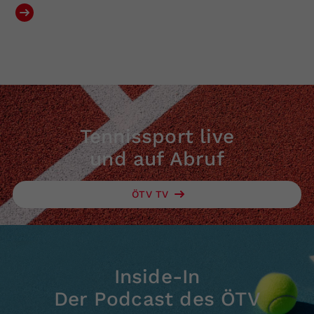
Tennissport live
und auf Abruf
ÖTV TV
Inside-In
Der Podcast des ÖTV