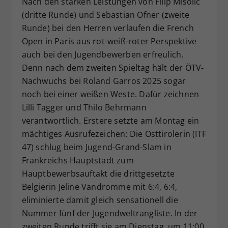
Nach den starken Leistungen von Filip Misolic
Dieser Wert speichert Ihre Consent-
(dritte Runde) und Sebastian Ofner (zweite
Einstellungen. Unter anderem eine
Runde) bei den Herren verlaufen die French
zufällig generierte ID, für die
Open in Paris aus rot-weiß-roter Perspektive
Zweck
historische Speicherung Ihrer
auch bei den Jugendbewerben erfreulich.
vorgenommen Einstellungen, falls der
Denn nach dem zweiten Spieltag hält der ÖTV-
Webseiten-Betreiber dies eingestellt
hat.
Nachwuchs bei Roland Garros 2025 sogar
noch bei einer weißen Weste. Dafür zeichnen
Lilli Tagger und Thilo Behrmann
verantwortlich. Erstere setzte am Montag ein
mächtiges Ausrufezeichen: Die Osttirolerin (ITF
47) schlug beim Jugend-Grand-Slam in
Frankreichs Hauptstadt zum
Hauptbewerbsauftakt die drittgesetzte
Belgierin Jeline Vandromme mit 6:4, 6:4,
eliminierte damit gleich sensationell die
Nummer fünf der Jugendweltrangliste. In der
zweiten Runde trifft sie am Dienstag, um 11:00