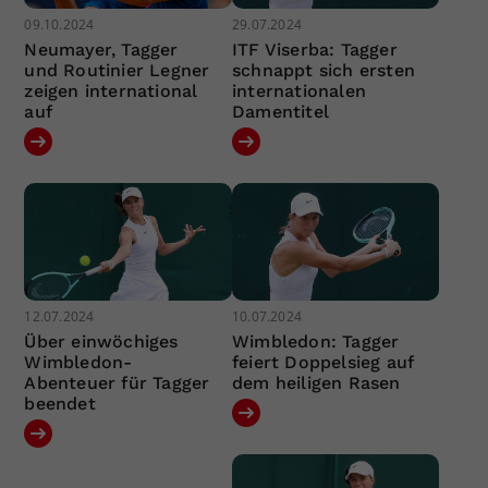
09.10.2024
29.07.2024
Neumayer, Tagger
ITF Viserba: Tagger
und Routinier Legner
schnappt sich ersten
zeigen international
internationalen
auf
Damentitel
12.07.2024
10.07.2024
Über einwöchiges
Wimbledon: Tagger
Wimbledon-
feiert Doppelsieg auf
Abenteuer für Tagger
dem heiligen Rasen
beendet