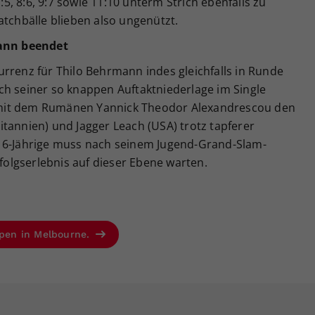
7:5, 8:6, 9:7 sowie 11:10 unterm Strich ebenfalls zu
atchbälle blieben also ungenützt.
ann beendet
rrenz für Thilo Behrmann indes gleichfalls in Runde
ch seiner so knappen Auftaktniederlage im Single
mit dem Rumänen Yannick Theodor Alexandrescou den
tannien) und Jagger Leach (USA) trotz tapferer
 16-Jährige muss nach seinem Jugend-Grand-Slam-
rfolgserlebnis auf dieser Ebene warten.
 Open in Melbourne.