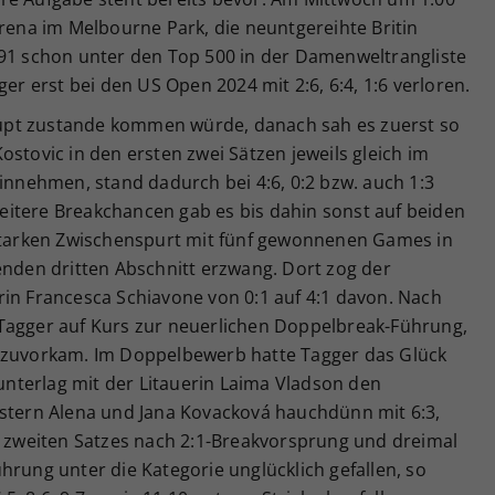
Arena im Melbourne Park, die neuntgereihte Britin
491 schon unter den Top 500 in der Damenweltrangliste
ger erst bei den US Open 2024 mit 2:6, 6:4, 1:6 verloren.
upt zustande kommen würde, danach sah es zuerst so
ostovic in den ersten zwei Sätzen jeweils gleich im
hinnehmen, stand dadurch bei 4:6, 0:2 bzw. auch 1:3
itere Breakchancen gab es bis dahin sonst auf beiden
 starken Zwischenspurt mit fünf gewonnenen Games in
enden dritten Abschnitt erzwang. Dort zog der
rin Francesca Schiavone von 0:1 auf 4:1 davon. Nach
Tagger auf Kurs zur neuerlichen Doppelbreak-Führung,
e zuvorkam. Im Doppelbewerb hatte Tagger das Glück
 unterlag mit der Litauerin Laima Vladson den
estern Alena und Jana Kovacková hauchdünn mit 6:3,
es zweiten Satzes nach 2:1-Breakvorsprung und dreimal
hrung unter die Kategorie unglücklich gefallen, so