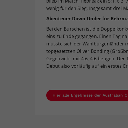
blieb im Match Tiebreak ein 5:1, 6:3, 
wenig für den Sieg. Insgesamt drei M
Abenteuer Down Under für Behrm
Bei den Burschen ist die Doppelkonku
eins zu Ende gegangen. Einen Tag na
musste sich der Wahlburgenländer 
topgesetzten Oliver Bonding (Großbri
Gegenwehr mit 4:6, 4:6 beugen. Der
Debüt also vorläufig auf ein erstes E
Hier alle Ergebnisse der Australian