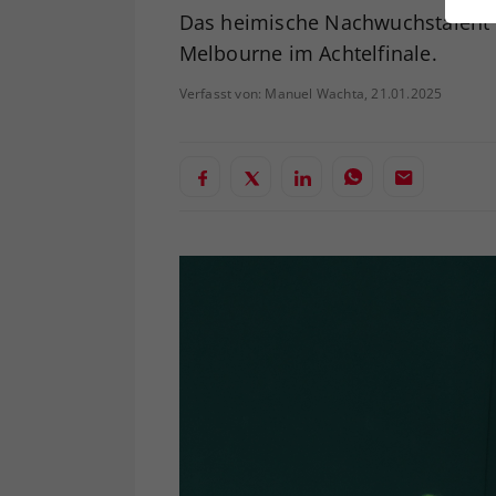
ei
Das heimische Nachwuchstalent 
Melbourne im Achtelfinale.
Verfasst von: Manuel Wachta, 21.01.2025
S