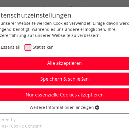
ÖTV
Landesverbände
News
tenschutzeinstellungen
 unserer Webseite werden Cookies verwendet. Einige davon wer
Ausbildung
Services
Über uns
ngend benötigt, während es uns andere ermöglichen, Ihre
zererfahrung auf unserer Webseite zu verbessern.
Essenziell
Statistiken
Alle akzeptieren
Speichern & schließen
Nur essenzielle Cookies akzeptieren
n: Tagger nimmt Top-
Weitere Informationen anzeigen
ssenziell
us
senzielle Cookies werden für grundlegende Funktionen der
ered by
bseite benötigt. Dadurch ist gewährleistet, dass die Webseite
linski Cookie Consent