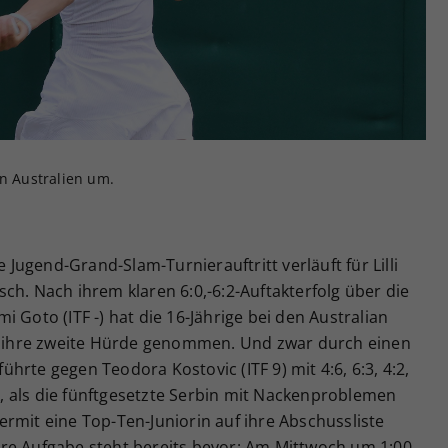
Zweck
generierte ID, für die historische Speicherung
Ihrer vorgenommen Einstellungen, falls der
Webseiten-Betreiber dies eingestellt hat.
in Australien um.
e Jugend-Grand-Slam-Turnierauftritt verläuft für Lilli
ch. Nach ihrem klaren 6:0,-6:2-Auftakterfolg über die
 Goto (ITF -) hat die 16-Jährige bei den Australian
ihre zweite Hürde genommen. Und zwar durch einen
führte gegen Teodora Kostovic (ITF 9) mit 4:6, 6:3, 4:2,
 als die fünftgesetzte Serbin mit Nackenproblemen
rmit eine Top-Ten-Juniorin auf ihre Abschussliste
re Aufgabe steht bereits bevor: Am Mittwoch um 1:00