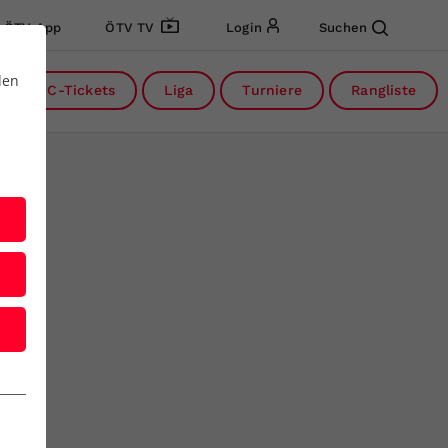
ÖTV App
ÖTV TV
Login
Suchen
den
DC-Tickets
Liga
Turniere
Rangliste