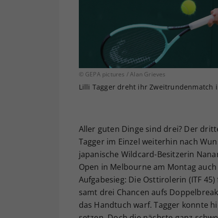
© GEPA pictures / Alan Grieves
Lilli Tagger dreht ihr Zweitrundenmatch 
Aller guten Dinge sind drei? Der dritt
Tagger im Einzel weiterhin nach Wuns
japanische Wildcard-Besitzerin Nanami
Open in Melbourne am Montag auch 
Aufgabesieg: Die Osttirolerin (ITF 45) 
samt drei Chancen aufs Doppelbreak,
das Handtuch warf. Tagger konnte hie
setzen. Doch die nächste ganz schwe