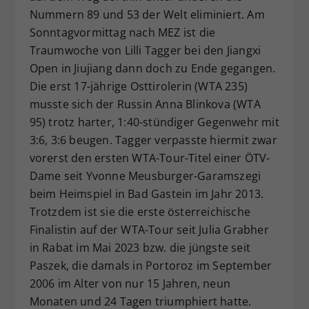
Nummern 89 und 53 der Welt eliminiert. Am
Dieser Wert speichert Ihre Consent-
Sonntagvormittag nach MEZ ist die
Einstellungen. Unter anderem eine
zufällig generierte ID, für die
Traumwoche von Lilli Tagger bei den Jiangxi
Zweck
historische Speicherung Ihrer
Open in Jiujiang dann doch zu Ende gegangen.
vorgenommen Einstellungen, falls der
Die erst 17-jährige Osttirolerin (WTA 235)
Webseiten-Betreiber dies eingestellt
musste sich der Russin Anna Blinkova (WTA
hat.
95) trotz harter, 1:40-stündiger Gegenwehr mit
3:6, 3:6 beugen. Tagger verpasste hiermit zwar
vorerst den ersten WTA-Tour-Titel einer ÖTV-
Dame seit Yvonne Meusburger-Garamszegi
beim Heimspiel in Bad Gastein im Jahr 2013.
Trotzdem ist sie die erste österreichische
Finalistin auf der WTA-Tour seit Julia Grabher
in Rabat im Mai 2023 bzw. die jüngste seit
Paszek, die damals in Portoroz im September
2006 im Alter von nur 15 Jahren, neun
Monaten und 24 Tagen triumphiert hatte.