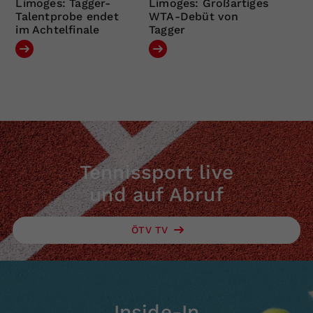
Limoges: Tagger-
Limoges: Großartiges
Talentprobe endet
WTA-Debüt von
im Achtelfinale
Tagger
Tennissport live
und auf Abruf
ÖTV TV
Inside-In