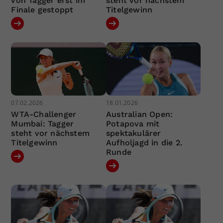
von Tagger erst im
steht vor nächstem
Finale gestoppt
Titelgewinn
07.02.2026
18.01.2026
WTA-Challenger
Australian Open:
Mumbai: Tagger
Potapova mit
steht vor nächstem
spektakulärer
Titelgewinn
Aufholjagd in die 2.
Runde