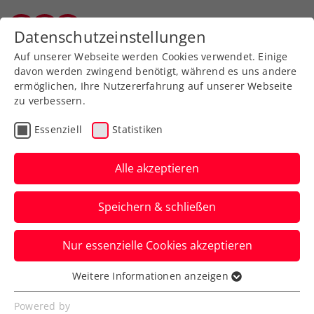
Zurück zur Newsübersicht
Datenschutzeinstellungen
Vorarlberger Tennisverband
Auf unserer Webseite werden Cookies verwendet. Einige
davon werden zwingend benötigt, während es uns andere
ermöglichen, Ihre Nutzererfahrung auf unserer Webseite
zu verbessern.
WTA
Turniere
Essenziell
Statistiken
WTA Jiujiang:
Traumwoche von Tagger
Alle akzeptieren
endet erst im Finale
Speichern & schließen
Der ÖTV-Shootingstar muss sich in China
Nur essenzielle Cookies akzeptieren
im WTA-Premierenendspiel Anna
Blinkova geschlagen geben.
Weitere Informationen anzeigen
Essenziell
Verfasst von: Manuel Wachta, 02.11.2025
Essenzielle Cookies werden für grundlegende
Powered by