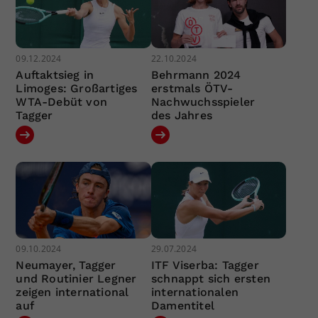
09.12.2024
22.10.2024
Auftaktsieg in
Behrmann 2024
Limoges: Großartiges
erstmals ÖTV-
WTA-Debüt von
Nachwuchsspieler
Tagger
des Jahres
09.10.2024
29.07.2024
Neumayer, Tagger
ITF Viserba: Tagger
und Routinier Legner
schnappt sich ersten
zeigen international
internationalen
auf
Damentitel