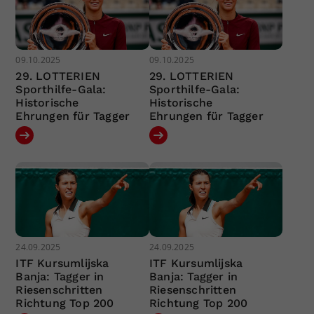
09.10.2025
09.10.2025
29. LOTTERIEN
29. LOTTERIEN
Sporthilfe-Gala:
Sporthilfe-Gala:
Historische
Historische
Ehrungen für Tagger
Ehrungen für Tagger
24.09.2025
24.09.2025
ITF Kursumlijska
ITF Kursumlijska
Banja: Tagger in
Banja: Tagger in
Riesenschritten
Riesenschritten
Richtung Top 200
Richtung Top 200