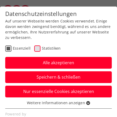
Zurück zur Newsübersicht
Datenschutzeinstellungen
Vorarlberger Tennisverband
Auf unserer Webseite werden Cookies verwendet. Einige
davon werden zwingend benötigt, während es uns andere
ermöglichen, Ihre Nutzererfahrung auf unserer Webseite
zu verbessern.
ITF
Turniere
Kids & Jugend
Essenziell
Statistiken
French Open: Tagger
stürmt ins Viertelfinale,
Alle akzeptieren
Behrmann draußen
Speichern & schließen
Beim Jugend-Grand-Slam-Turnier in Paris
Nur essenzielle Cookies akzeptieren
darf Erstere weiterhin von einem Coup im
Mädcheneinzel träumen.
Weitere Informationen anzeigen
Essenziell
Verfasst von: Manuel Wachta, 04.06.2025
Essenzielle Cookies werden für grundlegende
Powered by