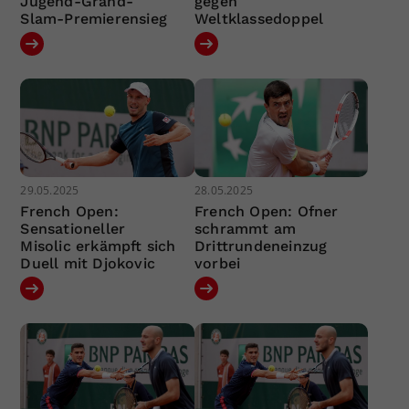
Jugend-Grand-
gegen
Slam-Premierensieg
Weltklassedoppel
29.05.2025
28.05.2025
French Open:
French Open: Ofner
Sensationeller
schrammt am
Misolic erkämpft sich
Drittrundeneinzug
Duell mit Djokovic
vorbei