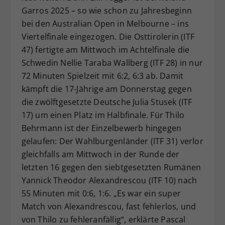
Garros 2025 – so wie schon zu Jahresbeginn
Dieser Wert speichert Ihre Consent-
bei den Australian Open in Melbourne – ins
Einstellungen. Unter anderem eine
zufällig generierte ID, für die
Viertelfinale eingezogen. Die Osttirolerin (ITF
Zweck
historische Speicherung Ihrer
47) fertigte am Mittwoch im Achtelfinale die
vorgenommen Einstellungen, falls der
Schwedin Nellie Taraba Wallberg (ITF 28) in nur
Webseiten-Betreiber dies eingestellt
72 Minuten Spielzeit mit 6:2, 6:3 ab. Damit
hat.
kämpft die 17-Jährige am Donnerstag gegen
die zwölftgesetzte Deutsche Julia Stusek (ITF
17) um einen Platz im Halbfinale. Für Thilo
Behrmann ist der Einzelbewerb hingegen
gelaufen: Der Wahlburgenländer (ITF 31) verlor
gleichfalls am Mittwoch in der Runde der
letzten 16 gegen den siebtgesetzten Rumänen
Yannick Theodor Alexandrescou (ITF 10) nach
55 Minuten mit 0:6, 1:6. „Es war ein super
Match von Alexandrescou, fast fehlerlos, und
von Thilo zu fehleranfällig“, erklärte Pascal