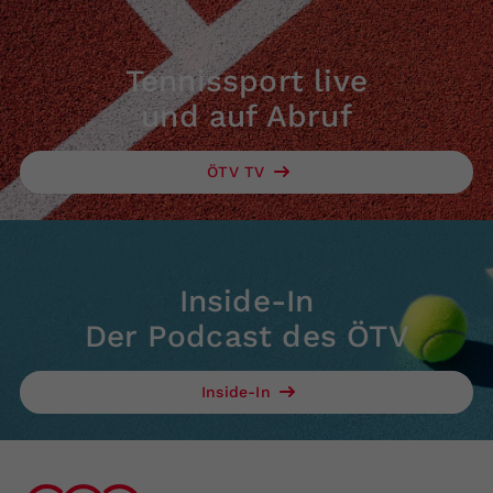
Tennissport live
und auf Abruf
ÖTV TV
Inside-In
Der Podcast des ÖTV
Inside-In