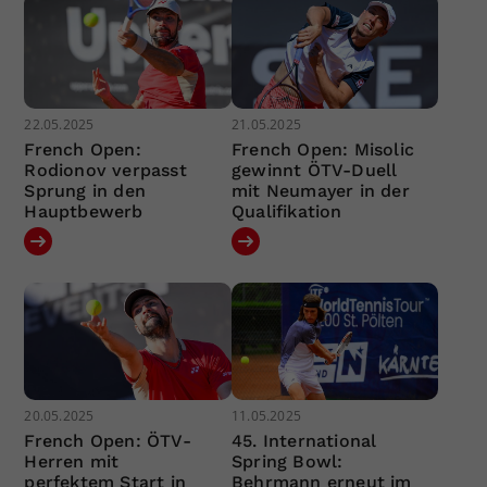
22.05.2025
21.05.2025
French Open:
French Open: Misolic
Rodionov verpasst
gewinnt ÖTV-Duell
Sprung in den
mit Neumayer in der
Hauptbewerb
Qualifikation
20.05.2025
11.05.2025
French Open: ÖTV-
45. International
Herren mit
Spring Bowl:
perfektem Start in
Behrmann erneut im