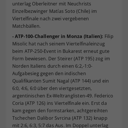
unterlag Oberleitner mit Neuchrists
Einzelbezwinger Matías Soto (Chile) im
Viertelfinale nach zwei vergebenen
Matchbällen.
- ATP-100-Challenger in Monza (Italien):
Filip
Misolic hat nach seinem Viertelfinaleinzug
beim ATP-250-Event in Bukarest erneut gute
Form bewiesen. Der Steirer (ATP 195) zog im
Norden Italiens durch einen 6:2,-1:0-
Aufgabesieg gegen den indischen
Qualifikanten Sumit Nagal (ATP 144) und ein
6:0, 4:6, 6:0 über den viertgesetzten,
argentinischen Ex-Weltranglisten-49. Federico
Coria (ATP 126) ins Viertelfinale ein. Erst da
kam gegen den formstarken, achtgereihten
Tschechen Dalibor Svrcina (ATP 132) knapp
mit 2:6, 6:3, 5:7 das Aus. Im Doppel unterlag