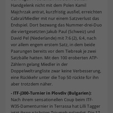
Handgelenk nicht mit dem Polen Kamil
Majchrzak antrat, kurzfristig ausfiel, erreichten
Cabral/Miedler mit nur einem Satzverlust das
Endspiel. Dort bezwang das Nummer-drei-Duo
die viertgesetzten Jakub Paul (Schweiz) und
David Pel (Niederlande) mit 7:6 (2), 6:4, nach
vor allem engem erstem Satz, in dem beide
Paarungen bereits vor dem Tiebreak je zwei
Satzbälle hatten. Mit den 100 eroberten ATP-
Zählern gelang Miedler in der
Doppelweltrangliste zwar keine Verbesserung,
eine Rückkehr unter die Top 50 rückte für ihn
aber trotzdem näher.
- ITF-J300-Turnier in Plovdiv (Bulgarien):
Nach ihrem sensationellen Coup beim ITF-
W35-Damenturnier in Terrassa hat Lilli Tagger
jetzt ihren nächsten Triumph gelandet. Die 17-