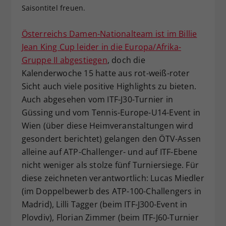
Saisontitel freuen.
Dieser Wert speichert Ihre Consent-
Einstellungen. Unter anderem eine
Österreichs Damen-Nationalteam ist im Billie
zufällig generierte ID, für die
Zweck
historische Speicherung Ihrer
Jean King Cup leider in die Europa/Afrika-
vorgenommen Einstellungen, falls der
Gruppe II abgestiegen
, doch die
Webseiten-Betreiber dies eingestellt
Kalenderwoche 15 hatte aus rot-weiß-roter
hat.
Sicht auch viele positive Highlights zu bieten.
Auch abgesehen vom ITF-J30-Turnier in
Güssing und vom Tennis-Europe-U14-Event in
Wien (über diese Heimveranstaltungen wird
gesondert berichtet) gelangen den ÖTV-Assen
alleine auf ATP-Challenger- und auf ITF-Ebene
nicht weniger als stolze fünf Turniersiege. Für
diese zeichneten verantwortlich: Lucas Miedler
(im Doppelbewerb des ATP-100-Challengers in
Madrid), Lilli Tagger (beim ITF-J300-Event in
Plovdiv), Florian Zimmer (beim ITF-J60-Turnier