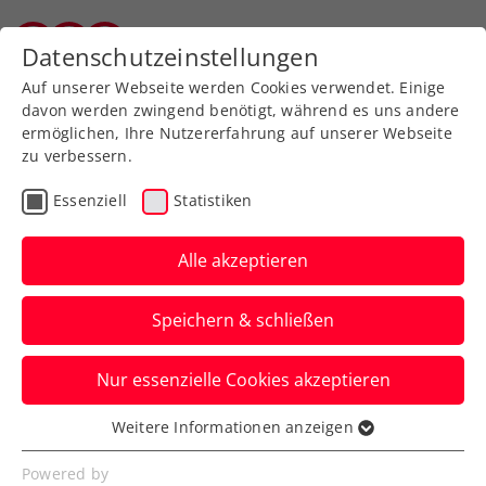
Zurück zur Newsübersicht
Datenschutzeinstellungen
Vorarlberger Tennisverband
Auf unserer Webseite werden Cookies verwendet. Einige
davon werden zwingend benötigt, während es uns andere
ermöglichen, Ihre Nutzererfahrung auf unserer Webseite
zu verbessern.
Rollstuhltennis
Inklusion
ATP
Essenziell
Statistiken
ITF
Turniere
Kids & Jugend
Alle akzeptieren
Senioren
Speichern & schließen
ATP-Challenger-/ITF-Tour:
Nur essenzielle Cookies akzeptieren
Turniersiege für Miedler,
Weitere Informationen anzeigen
Tagger, Zimmer, Taucher
Essenziell
Essenzielle Cookies werden für grundlegende
Powered by