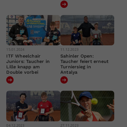
15.01.2024
11.12.2023
ITF Wheelchair
Sahinler Open:
Juniors: Taucher in
Taucher feiert erneut
Lille knapp am
Turniersieg in
Double vorbei
Antalya
04.12.2023
27.11.2023