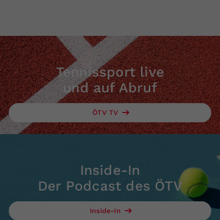
Tennissport live
und auf Abruf
ÖTV TV
Inside-In
Der Podcast des ÖTV
Inside-In