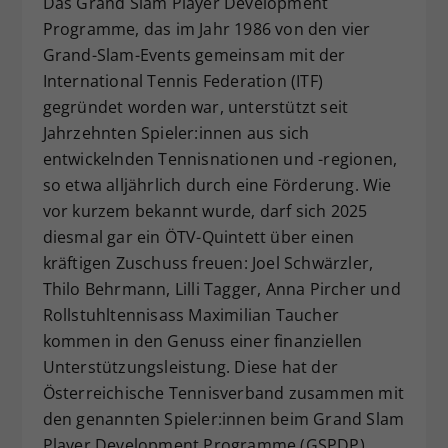
Das Grand Slam Player Development
Dieser Wert speichert Ihre Consent-
Programme, das im Jahr 1986 von den vier
Einstellungen. Unter anderem eine
Grand-Slam-Events gemeinsam mit der
zufällig generierte ID, für die
International Tennis Federation (ITF)
Zweck
historische Speicherung Ihrer
gegründet worden war, unterstützt seit
vorgenommen Einstellungen, falls der
Jahrzehnten Spieler:innen aus sich
Webseiten-Betreiber dies eingestellt
hat.
entwickelnden Tennisnationen und -regionen,
so etwa alljährlich durch eine Förderung. Wie
vor kurzem bekannt wurde, darf sich 2025
diesmal gar ein ÖTV-Quintett über einen
kräftigen Zuschuss freuen: Joel Schwärzler,
Thilo Behrmann, Lilli Tagger, Anna Pircher und
Rollstuhltennisass Maximilian Taucher
kommen in den Genuss einer finanziellen
Unterstützungsleistung. Diese hat der
Österreichische Tennisverband zusammen mit
den genannten Spieler:innen beim Grand Slam
Player Development Programme (GSPDP)