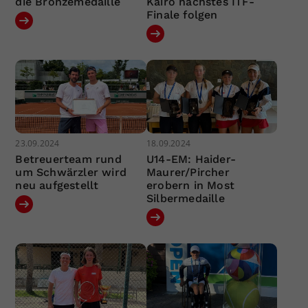
die Bronzemedaille
Kairo nächstes ITF-
Finale folgen
23.09.2024
18.09.2024
Betreuerteam rund
U14-EM: Haider-
um Schwärzler wird
Maurer/Pircher
neu aufgestellt
erobern in Most
Silbermedaille