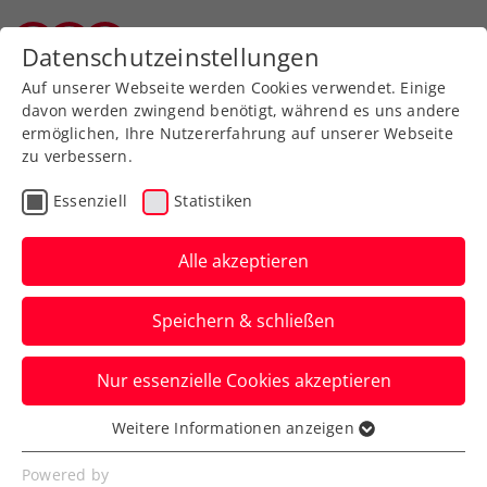
Zurück zur Newsübersicht
Datenschutzeinstellungen
Vorarlberger Tennisverband
Auf unserer Webseite werden Cookies verwendet. Einige
davon werden zwingend benötigt, während es uns andere
ermöglichen, Ihre Nutzererfahrung auf unserer Webseite
zu verbessern.
ATP
WTA
ITF
Kids & Jugend
Essenziell
Statistiken
Grand Slam Player
Development: Kräftiger
Alle akzeptieren
Zuschuss für ÖTV-
Speichern & schließen
Quintett
Nur essenzielle Cookies akzeptieren
Joel Schwärzler, Thilo Behrmann, Lilli
Tagger, Anna Pircher und Maximilian
Weitere Informationen anzeigen
Essenziell
Taucher profitieren vom Programm.
Essenzielle Cookies werden für grundlegende
Powered by