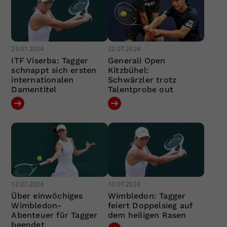
29.07.2024
22.07.2024
ITF Viserba: Tagger
Generali Open
schnappt sich ersten
Kitzbühel:
internationalen
Schwärzler trotz
Damentitel
Talentprobe out
12.07.2024
10.07.2024
Über einwöchiges
Wimbledon: Tagger
Wimbledon-
feiert Doppelsieg auf
Abenteuer für Tagger
dem heiligen Rasen
beendet