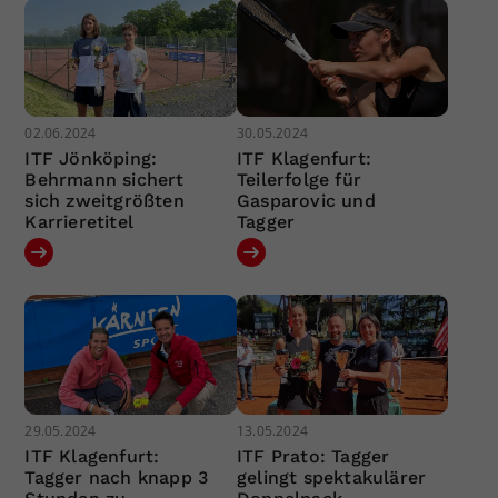
02.06.2024
30.05.2024
ITF Jönköping:
ITF Klagenfurt:
Behrmann sichert
Teilerfolge für
sich zweitgrößten
Gasparovic und
Karrieretitel
Tagger
29.05.2024
13.05.2024
ITF Klagenfurt:
ITF Prato: Tagger
Tagger nach knapp 3
gelingt spektakulärer