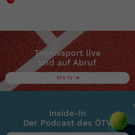
Tennissport live
und auf Abruf
ÖTV TV
Inside-In
Der Podcast des ÖTV