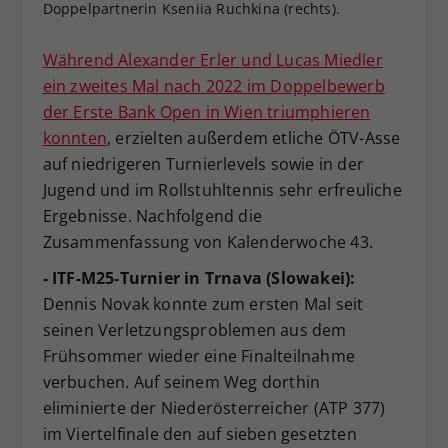
Doppelpartnerin Kseniia Ruchkina (rechts).
Dieser Wert speichert Ihre Consent-
Einstellungen. Unter anderem eine
Während Alexander Erler und Lucas Miedler
zufällig generierte ID, für die
ein zweites Mal nach 2022 im Doppelbewerb
Zweck
historische Speicherung Ihrer
der Erste Bank Open in Wien triumphieren
vorgenommen Einstellungen, falls der
Webseiten-Betreiber dies eingestellt
konnten
, erzielten außerdem etliche ÖTV-Asse
hat.
auf niedrigeren Turnierlevels sowie in der
Jugend und im Rollstuhltennis sehr erfreuliche
Ergebnisse. Nachfolgend die
Zusammenfassung von Kalenderwoche 43.
- ITF-M25-Turnier in Trnava (Slowakei):
Dennis Novak konnte zum ersten Mal seit
seinen Verletzungsproblemen aus dem
Frühsommer wieder eine Finalteilnahme
verbuchen. Auf seinem Weg dorthin
eliminierte der Niederösterreicher (ATP 377)
im Viertelfinale den auf sieben gesetzten