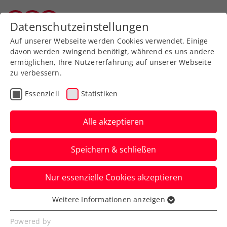
Zurück zur Newsübersicht
Datenschutzeinstellungen
Vorarlberger Tennisverband
Auf unserer Webseite werden Cookies verwendet. Einige
davon werden zwingend benötigt, während es uns andere
ermöglichen, Ihre Nutzererfahrung auf unserer Webseite
zu verbessern.
Rollstuhltennis
Inklusion
Turniere
Essenziell
Statistiken
ITF
Alle akzeptieren
ITF Balma: Formstarke
Speichern & schließen
Pircher schrammt nur am
Double vorbei
Nur essenzielle Cookies akzeptieren
Auch Dennis Novak, Julian Platzer,
Weitere Informationen anzeigen
Essenziell
Maximilian Taucher, Christina
Essenzielle Cookies werden für grundlegende
Powered by
Pesendorfer erreichen im Einzel zweite