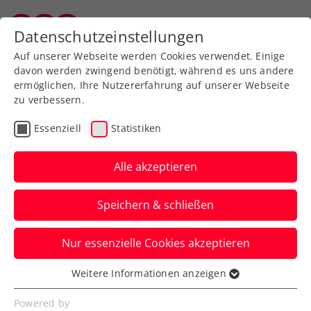
Zurück zur Newsübersicht
Datenschutzeinstellungen
Vorarlberger Tennisverband
Auf unserer Webseite werden Cookies verwendet. Einige
davon werden zwingend benötigt, während es uns andere
ermöglichen, Ihre Nutzererfahrung auf unserer Webseite
zu verbessern.
Rollstuhltennis
Inklusion
Turniere
Essenziell
Statistiken
Rollstuhltennis: Taucher
und Legner erweitern ihre
Alle akzeptieren
Titelsammlungen
Speichern & schließen
Während Taucher in der Türkei im Einzel
Nur essenzielle Cookies akzeptieren
triumphiert, holt sich Legner in Cantu
Doppeltitel Nummer 275.
Weitere Informationen anzeigen
Essenziell
Verfasst von: Stefan Schuh, 05.05.2024
Essenzielle Cookies werden für grundlegende
Powered by