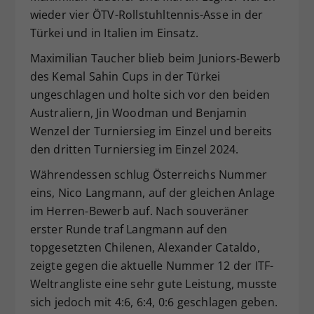
wieder vier ÖTV-Rollstuhltennis-Asse in der
Dieser Wert speichert Ihre Consent-
Türkei und in Italien im Einsatz.
Einstellungen. Unter anderem eine
zufällig generierte ID, für die
Maximilian Taucher blieb beim Juniors-Bewerb
Zweck
historische Speicherung Ihrer
des Kemal Sahin Cups in der Türkei
vorgenommen Einstellungen, falls der
ungeschlagen und holte sich vor den beiden
Webseiten-Betreiber dies eingestellt
hat.
Australiern, Jin Woodman und Benjamin
Wenzel der Turniersieg im Einzel und bereits
den dritten Turniersieg im Einzel 2024.
Währendessen schlug Österreichs Nummer
eins, Nico Langmann, auf der gleichen Anlage
im Herren-Bewerb auf. Nach souveräner
erster Runde traf Langmann auf den
topgesetzten Chilenen, Alexander Cataldo,
zeigte gegen die aktuelle Nummer 12 der ITF-
Weltrangliste eine sehr gute Leistung, musste
sich jedoch mit 4:6, 6:4, 0:6 geschlagen geben.