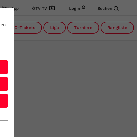
ÖTV App
ÖTV TV
Login
Suchen
den
DC-Tickets
Liga
Turniere
Rangliste