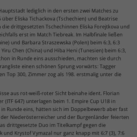
auptstadt lediglich in den ersten zwei Matches zu
5 über Eliska Tichackova (Tschechien) und Beatrise
n die drittgesetzten Tschechinnen Eliska Forejtkova und
eichfalls erst im Match Tiebreak. Im Halbfinale ließen
ine) und Barbara Straszewska (Polen) beim 6:3, 6:3
Yiru Chen (China) und Hiba Heni (Tunesien) beim 6:3,
chon in Runde eins ausschieden, machten sie durch
trangliste einen schönen Sprung vorwärts: Tagger
den Top 300, Zimmer zog als 198. erstmalig unter die
se aus rot-weiß-roter Sicht beinahe ident. Florian
er (ITF 647) unterlagen beim 1. Empire Cup U18 in
ls in Runde eins, hätten sich im Doppelbewerb aber fast
n der Niederösterreicher und der Burgenländer feierten
das drittgesetzte Duo im Titelkampf gegen die
 und Krystof Vymazal nur ganz knapp mit 6:7 (3), 7:6