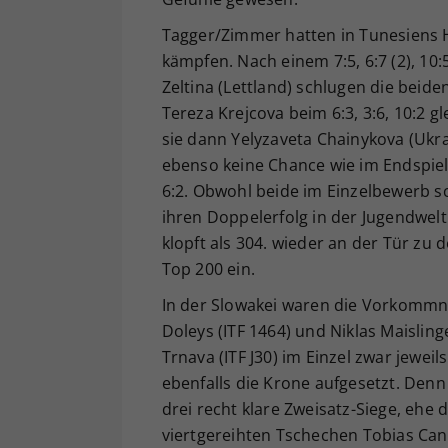
Tagger/Zimmer hatten in Tunesiens H
kämpfen. Nach einem 7:5, 6:7 (2), 10:
Zeltina (Lettland) schlugen die beide
Tereza Krejcova beim 6:3, 3:6, 10:2 gl
sie dann Yelyzaveta Chainykova (Ukra
ebenso keine Chance wie im Endspiel 
6:2. Obwohl beide im Einzelbewerb s
ihren Doppelerfolg in der Jugendwel
klopft als 304. wieder an der Tür zu 
Top 200 ein.
In der Slowakei waren die Vorkommnis
Doleys (ITF 1464) und Niklas Maisling
Trnava (ITF J30) im Einzel zwar jewei
ebenfalls die Krone aufgesetzt. Den
drei recht klare Zweisatz-Siege, ehe 
viertgereihten Tschechen Tobias Cank