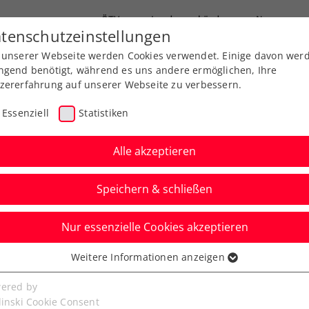
ÖTV
Landesverbände
News
tenschutzeinstellungen
 unserer Webseite werden Cookies verwendet. Einige davon wer
Ausbildung
Services
Über uns
ngend benötigt, während es uns andere ermöglichen, Ihre
zererfahrung auf unserer Webseite zu verbessern.
Essenziell
Statistiken
Alle akzeptieren
Speichern & schließen
Nur essenzielle Cookies akzeptieren
ger/Zimmer gelingt
Weitere Informationen anzeigen
ssenziell
 im Doppel
senzielle Cookies werden für grundlegende Funktionen der
ered by
bseite benötigt. Dadurch ist gewährleistet, dass die Webseite
linski Cookie Consent