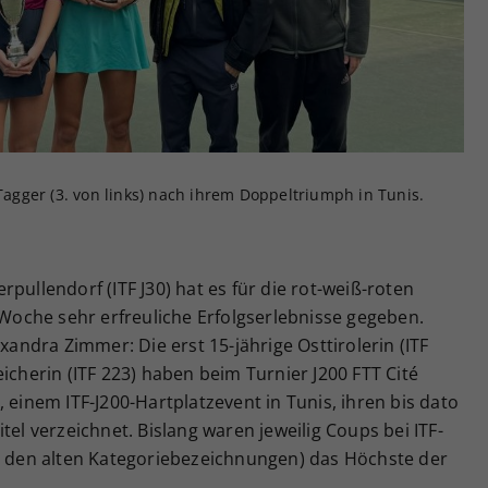
Zweck
generierte ID, für die historische Speicherung
Ihrer vorgenommen Einstellungen, falls der
Webseiten-Betreiber dies eingestellt hat.
 Tagger (3. von links) nach ihrem Doppeltriumph in Tunis.
pullendorf (ITF J30) hat es für die rot-weiß-roten
oche sehr erfreuliche Erfolgserlebnisse gegeben.
exandra Zimmer: Die erst 15-jährige Osttirolerin (ITF
icherin (ITF 223) haben beim Turnier J200 FTT Cité
 einem ITF-J200-Hartplatzevent in Tunis, ihren bis dato
tel verzeichnet. Bislang waren jeweilig Coups bei ITF-
ch den alten Kategoriebezeichnungen) das Höchste der