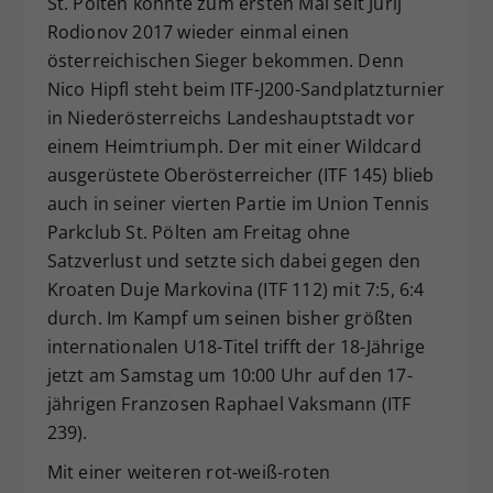
St. Pölten könnte zum ersten Mal seit Jurij
Dieser Wert speichert Ihre Consent-
Rodionov 2017 wieder einmal einen
Einstellungen. Unter anderem eine
österreichischen Sieger bekommen. Denn
zufällig generierte ID, für die
Nico Hipfl steht beim ITF-J200-Sandplatzturnier
Zweck
historische Speicherung Ihrer
in Niederösterreichs Landeshauptstadt vor
vorgenommen Einstellungen, falls der
einem Heimtriumph. Der mit einer Wildcard
Webseiten-Betreiber dies eingestellt
hat.
ausgerüstete Oberösterreicher (ITF 145) blieb
auch in seiner vierten Partie im Union Tennis
Parkclub St. Pölten am Freitag ohne
Satzverlust und setzte sich dabei gegen den
Kroaten Duje Markovina (ITF 112) mit 7:5, 6:4
durch. Im Kampf um seinen bisher größten
internationalen U18-Titel trifft der 18-Jährige
jetzt am Samstag um 10:00 Uhr auf den 17-
jährigen Franzosen Raphael Vaksmann (ITF
239).
Mit einer weiteren rot-weiß-roten