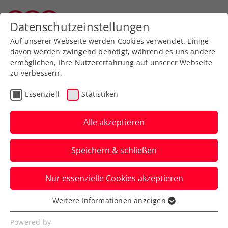
Zurück zur Newsübersicht
Datenschutzeinstellungen
Vorarlberger Tennisverband
Auf unserer Webseite werden Cookies verwendet. Einige
davon werden zwingend benötigt, während es uns andere
ermöglichen, Ihre Nutzererfahrung auf unserer Webseite
zu verbessern.
Turniere
Kids & Jugend
ITF
Essenziell
Statistiken
ALPSTAR 44.
International Spring
Alle akzeptieren
Bowl: Hipfl steht vor
Speichern & schließen
Heimtriumph
Nur essenzielle Cookies akzeptieren
Alexandra Zimmer ist hingegen im
Halbfinale des ITF-Jugendturniers in St.
Weitere Informationen anzeigen
Essenziell
Pölten ausgeschieden.
Essenzielle Cookies werden für grundlegende
Powered by