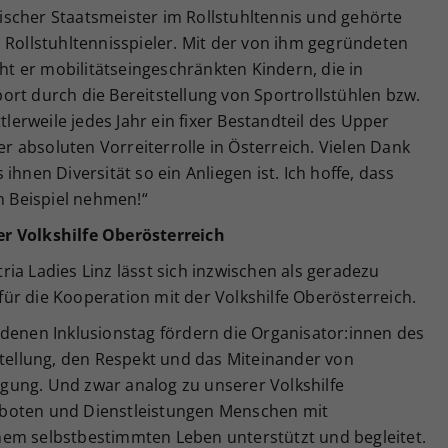
scher Staatsmeister im Rollstuhltennis und gehörte
 Rollstuhltennisspieler. Mit der von ihm gegründeten
 er mobilitätseingeschränkten Kindern, die in
rt durch die Bereitstellung von Sportrollstühlen bzw.
tlerweile jedes Jahr ein fixer Bestandteil des Upper
der absoluten Vorreiterrolle in Österreich. Vielen Dank
ihnen Diversität so ein Anliegen ist. Ich hoffe, dass
in Beispiel nehmen!“
r Volkshilfe Ober
österreich
ia Ladies Linz lässt sich inzwischen als geradezu
t für die Kooperation mit der Volkshilfe Oberösterreich.
rdenen Inklusionstag fördern die Organisator:innen des
stellung, den Respekt und das Miteinander von
gung. Und zwar analog zu unserer Volkshilfe
boten und Dienstleistungen Menschen mit
nem selbstbestimmten Leben unterstützt und begleitet.