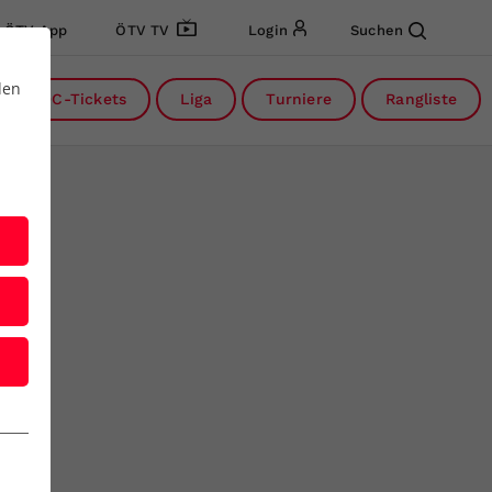
ÖTV App
ÖTV TV
Login
Suchen
den
DC-Tickets
Liga
Turniere
Rangliste