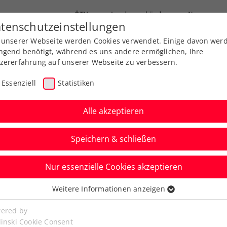
ÖTV
Landesverbände
News
tenschutzeinstellungen
 unserer Webseite werden Cookies verwendet. Einige davon wer
Ausbildung
Services
Über uns
ngend benötigt, während es uns andere ermöglichen, Ihre
zererfahrung auf unserer Webseite zu verbessern.
Essenziell
Statistiken
Alle akzeptieren
Speichern & schließen
Turniere
Nur essenzielle Cookies akzeptieren
 ist fixer Bestandteil
Weitere Informationen anzeigen
ssenziell
ria Ladies Linz
senzielle Cookies werden für grundlegende Funktionen der
ered by
bseite benötigt. Dadurch ist gewährleistet, dass die Webseite
linski Cookie Consent