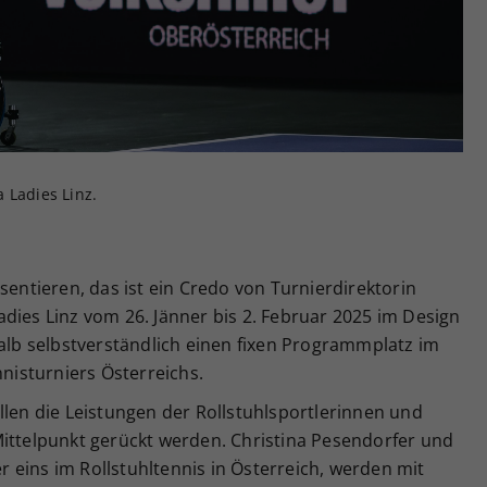
Zweck
generierte ID, für die historische Speicherung
Ihrer vorgenommen Einstellungen, falls der
Webseiten-Betreiber dies eingestellt hat.
 Ladies Linz.
sentieren, das ist ein Credo von Turnierdirektorin
dies Linz vom 26. Jänner bis 2. Februar 2025 im Design
halb selbstverständlich einen fixen Programmplatz im
isturniers Österreichs.
llen die Leistungen der Rollstuhlsportlerinnen und
Mittelpunkt gerückt werden. Christina Pesendorfer und
 eins im Rollstuhltennis in Österreich, werden mit