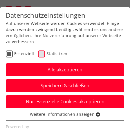
Zurück zur Newsübersicht
Datenschutzeinstellungen
Vorarlberger Tennisverband
Auf unserer Webseite werden Cookies verwendet. Einige
davon werden zwingend benötigt, während es uns andere
ermöglichen, Ihre Nutzererfahrung auf unserer Webseite
zu verbessern.
Turniere
WTA
Essenziell
Statistiken
Upper Austria Ladies
Linz: Start zur
Alle akzeptieren
Nachhaltigkeitsaktion
Speichern & schließen
Die Oberösterreichische Versicherung hat
Nur essenzielle Cookies akzeptieren
sich auch für die 2025er-Ausgabe des
WTA-Turniers etwas einfallen lassen.
Weitere Informationen anzeigen
Essenziell
Verfasst von: Presseaussendung / Redaktion, 04.12.2024
Essenzielle Cookies werden für grundlegende
Powered by