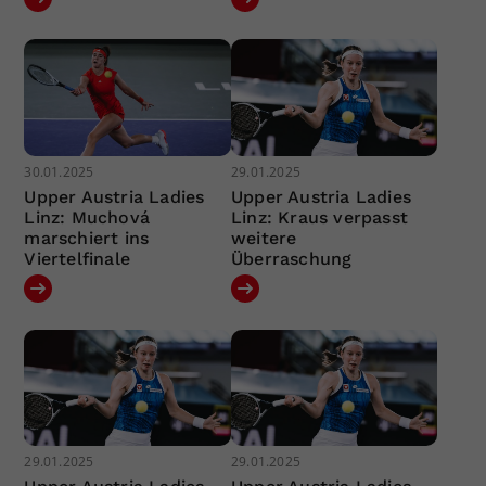
30.01.2025
29.01.2025
Upper Austria Ladies
Upper Austria Ladies
Linz: Muchová
Linz: Kraus verpasst
marschiert ins
weitere
Viertelfinale
Überraschung
29.01.2025
29.01.2025