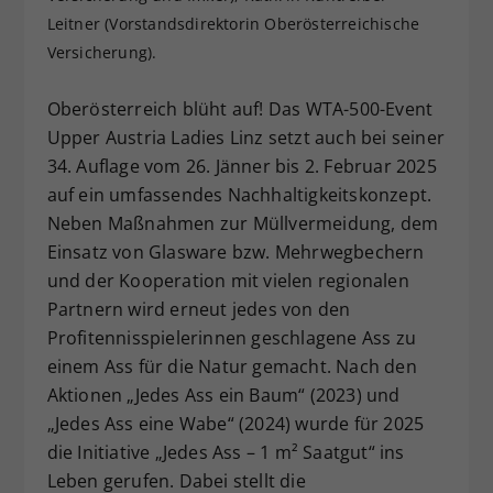
Leitner (Vorstandsdirektorin Oberösterreichische
Dieser Wert speichert Ihre Consent-
Einstellungen. Unter anderem eine
Versicherung).
zufällig generierte ID, für die
Zweck
historische Speicherung Ihrer
Oberösterreich blüht auf! Das WTA-500-Event
vorgenommen Einstellungen, falls der
Upper Austria Ladies Linz setzt auch bei seiner
Webseiten-Betreiber dies eingestellt
34. Auflage vom 26. Jänner bis 2. Februar 2025
hat.
auf ein umfassendes Nachhaltigkeitskonzept.
Neben Maßnahmen zur Müllvermeidung, dem
Einsatz von Glasware bzw. Mehrwegbechern
und der Kooperation mit vielen regionalen
Partnern wird erneut jedes von den
Profitennisspielerinnen geschlagene Ass zu
einem Ass für die Natur gemacht. Nach den
Aktionen „Jedes Ass ein Baum“ (2023) und
„Jedes Ass eine Wabe“ (2024) wurde für 2025
die Initiative „Jedes Ass – 1 m² Saatgut“ ins
Leben gerufen. Dabei stellt die