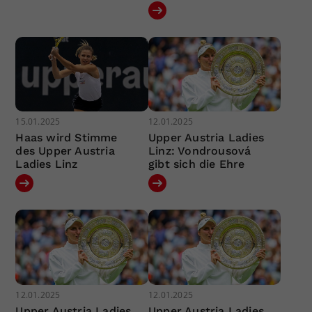
15.01.2025
12.01.2025
Haas wird Stimme
Upper Austria Ladies
des Upper Austria
Linz: Vondrousová
Ladies Linz
gibt sich die Ehre
12.01.2025
12.01.2025
Upper Austria Ladies
Upper Austria Ladies