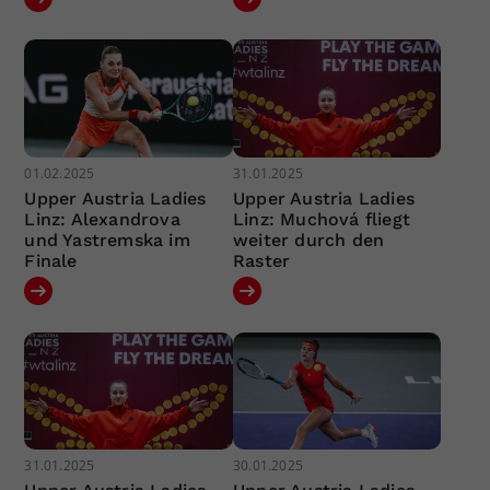
01.02.2025
31.01.2025
Upper Austria Ladies
Upper Austria Ladies
Linz: Alexandrova
Linz: Muchová fliegt
und Yastremska im
weiter durch den
Finale
Raster
31.01.2025
30.01.2025