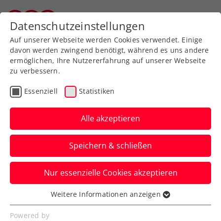
Zurück zur Newsübersicht
Datenschutzeinstellungen
Vorarlberger Tennisverband
Auf unserer Webseite werden Cookies verwendet. Einige
davon werden zwingend benötigt, während es uns andere
ermöglichen, Ihre Nutzererfahrung auf unserer Webseite
zu verbessern.
Turniere
WTA
Essenziell
Statistiken
Upper Austria Ladies
Linz: Top 3 und
Alle akzeptieren
Pavlyuchenkova im
Speichern & schließen
Halbfinale
Nur essenzielle Cookies akzeptieren
Damit kommt es am Semifinaltag des
WTA-Turniers zu besonders
Weitere Informationen anzeigen
Essenziell
hochkarätigen Aufeinandertreffen.
Essenzielle Cookies werden für grundlegende
Powered by