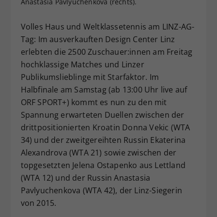
Anastasia Pavlyuchenkova (rechts).
Dieser Wert speichert Ihre Consent-
Einstellungen. Unter anderem eine
Volles Haus und Weltklassetennis am LINZ-AG-
zufällig generierte ID, für die
Tag: Im ausverkauften Design Center Linz
Zweck
historische Speicherung Ihrer
erlebten die 2500 Zuschauer:innen am Freitag
vorgenommen Einstellungen, falls der
hochklassige Matches und Linzer
Webseiten-Betreiber dies eingestellt
hat.
Publikumslieblinge mit Starfaktor. Im
Halbfinale am Samstag (ab 13:00 Uhr live auf
ORF SPORT+) kommt es nun zu den mit
Spannung erwarteten Duellen zwischen der
drittpositionierten Kroatin Donna Vekic (WTA
34) und der zweitgereihten Russin Ekaterina
Alexandrova (WTA 21) sowie zwischen der
topgesetzten Jelena Ostapenko aus Lettland
(WTA 12) und der Russin Anastasia
Pavlyuchenkova (WTA 42), der Linz-Siegerin
von 2015.