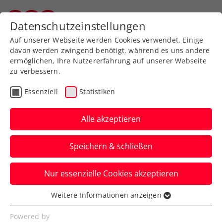
Zurück zur Newsübersicht
Datenschutzeinstellungen
Vorarlberger Tennisverband
Auf unserer Webseite werden Cookies verwendet. Einige
davon werden zwingend benötigt, während es uns andere
ermöglichen, Ihre Nutzererfahrung auf unserer Webseite
zu verbessern.
Turniere
WTA
Essenziell
Statistiken
Upper Austria Ladies
Linz: Muchová erhält
Alle akzeptieren
Wildcard
Speichern & schließen
Die French-Open-Finalistin 2023 wird
Nur essenzielle Cookies akzeptieren
beim WTA-Turnier in Oberösterreich im
Hauptfeld aufschlagen.
Weitere Informationen anzeigen
Essenziell
Verfasst von: Presseaussendung / Redaktion, 21.01.2025
Essenzielle Cookies werden für grundlegende
Powered by