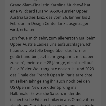
Grand-Slam-Finalistin Karolína Muchová hat
Dieser Wert speichert Ihre Consent-
eine Wildcard fürs WTA-500-Turnier Upper
Einstellungen. Unter anderem eine
zufällig generierte ID, für die
Austria Ladies Linz, das vom 26. Jänner bis 2.
Zweck
historische Speicherung Ihrer
Februar im Design Center Linz ausgetragen
vorgenommen Einstellungen, falls der
wird, erhalten.
Webseiten-Betreiber dies eingestellt
hat.
„Ich freue mich sehr, zum allerersten Mal beim
Upper Austria Ladies Linz aufzuschlagen. Ich
habe so viele tolle Dinge über das Turnier
gehört und bin jetzt sehr gespannt, mit dabei
zu sein“, meinte die 28-Jährige, die aktuell auf
Platz 20 der Weltrangliste notiert ist und 2023
das Finale der French Open in Paris erreichte.
Im selben Jahr gelang ihr auch noch bei den
US Open in New York der Sprung ins
Halbfinale. Es war die Saison, in der die
tschechische Edeltechnikerin aus Olmütz ihren
absoluten Durchbruch schaffte und sich bis in