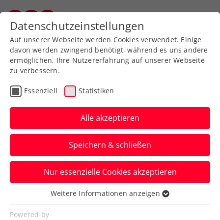
Zurück zur Newsübersicht
Datenschutzeinstellungen
Vorarlberger Tennisverband
Auf unserer Webseite werden Cookies verwendet. Einige
davon werden zwingend benötigt, während es uns andere
ermöglichen, Ihre Nutzererfahrung auf unserer Webseite
zu verbessern.
WTA
Ausbildung
Turniere
Essenziell
Statistiken
Verbands-Info
Alle akzeptieren
Die 3. FE&MALE Sports
Speichern & schließen
Conference setzt auf
Frauen- & Männerpower
Nur essenzielle Cookies akzeptieren
Kollaborationen, Perspektiven und
Weitere Informationen anzeigen
Essenziell
Visionen stehen bei „Advantage Ladies“
Essenzielle Cookies werden für grundlegende
Powered by
2025 in Linz im Vordergrund.