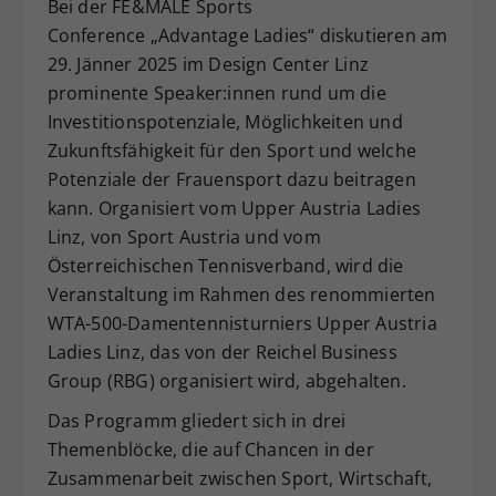
Bei der FE&MALE Sports
Dieser Wert speichert Ihre Consent-
Conference „Advantage Ladies“ diskutieren am
Einstellungen. Unter anderem eine
29. Jänner 2025 im Design Center Linz
zufällig generierte ID, für die
prominente Speaker:innen rund um die
Zweck
historische Speicherung Ihrer
Investitionspotenziale, Möglichkeiten und
vorgenommen Einstellungen, falls der
Webseiten-Betreiber dies eingestellt
Zukunftsfähigkeit für den Sport und welche
hat.
Potenziale der Frauensport dazu beitragen
kann. Organisiert vom Upper Austria Ladies
Linz, von Sport Austria und vom
Österreichischen Tennisverband, wird die
Veranstaltung im Rahmen des renommierten
WTA-500-Damentennisturniers Upper Austria
Ladies Linz, das von der Reichel Business
Group (RBG) organisiert wird, abgehalten.
Das Programm gliedert sich in drei
Themenblöcke, die auf Chancen in der
Zusammenarbeit zwischen Sport, Wirtschaft,