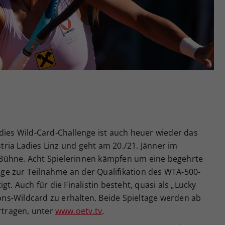
Zweck
generierte ID, für die historische Speicherung
Ihrer vorgenommen Einstellungen, falls der
Webseiten-Betreiber dies eingestellt hat.
dies Wild-Card-Challenge ist auch heuer wieder das
ria Ladies Linz und geht am 20./21. Jänner im
Bühne. Acht Spielerinnen kämpfen um eine begehrte
enge zur Teilnahme an der Qualifikation des WTA-500-
t. Auch für die Finalistin besteht, quasi als „Lucky
ions-Wildcard zu erhalten. Beide Spieltage werden ab
ertragen, unter
www.oetv.tv
.