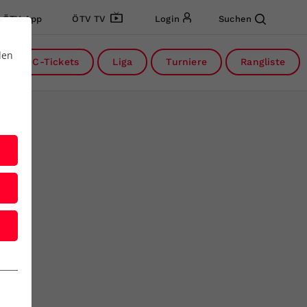
ÖTV App
ÖTV TV
Login
Suchen
den
DC-Tickets
Liga
Turniere
Rangliste