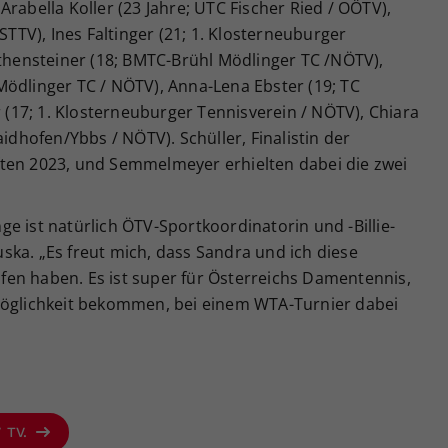
rabella Koller (23 Jahre; UTC Fischer Ried / OÖTV),
STTV), Ines Faltinger (21; 1. Klosterneuburger
othensteiner (18; BMTC-Brühl Mödlinger TC /NÖTV),
Mödlinger TC / NÖTV), Anna-Lena Ebster (19; TC
r (17; 1. Klosterneuburger Tennisverein / NÖTV), Chiara
hofen/Ybbs / NÖTV). Schüller, Finalistin der
ten 2023, und Semmelmeyer erhielten dabei die zwei
e ist natürlich ÖTV-Sportkoordinatorin und -Billie-
ka. „Es freut mich, dass Sandra und ich diese
en haben. Es ist super für Österreichs Damentennis,
Möglichkeit bekommen, bei einem WTA-Turnier dabei
V TV.