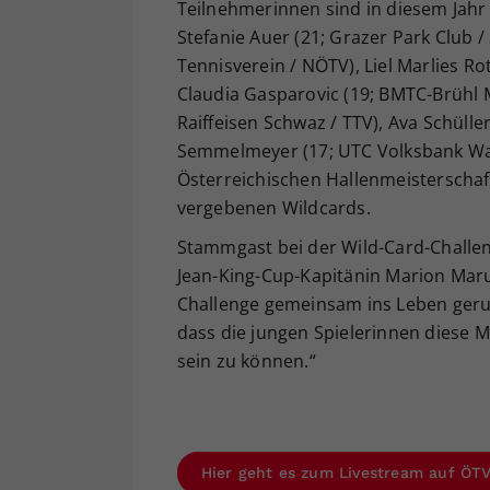
Teilnehmerinnen sind in diesem Jahr A
Stefanie Auer (21; Grazer Park Club / 
Tennisverein / NÖTV), Liel Marlies R
Claudia Gasparovic (19; BMTC-Brühl 
Raiffeisen Schwaz / TTV), Ava Schülle
Semmelmeyer (17; UTC Volksbank Waid
Österreichischen Hallenmeisterschaf
vergebenen Wildcards.
Stammgast bei der Wild-Card-Challeng
Jean-King-Cup-Kapitänin Marion Marus
Challenge gemeinsam ins Leben geruf
dass die jungen Spielerinnen diese 
sein zu können.“
Hier geht es zum Livestream auf ÖT