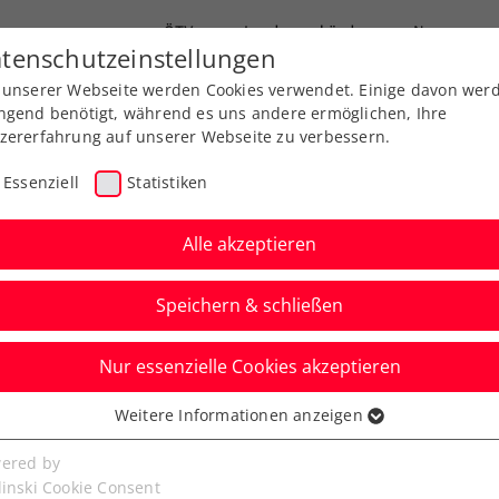
ÖTV
Landesverbände
News
tenschutzeinstellungen
 unserer Webseite werden Cookies verwendet. Einige davon wer
Ausbildung
Services
Über uns
ngend benötigt, während es uns andere ermöglichen, Ihre
zererfahrung auf unserer Webseite zu verbessern.
Essenziell
Statistiken
Alle akzeptieren
Speichern & schließen
Nur essenzielle Cookies akzeptieren
lenge als Vorspiel
Weitere Informationen anzeigen
ssenziell
ria Ladies Linz
senzielle Cookies werden für grundlegende Funktionen der
ered by
bseite benötigt. Dadurch ist gewährleistet, dass die Webseite
linski Cookie Consent