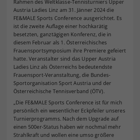
Rahmen des Weltklasse-Tennisturniers Upper
Dieser Wert speichert Ihre Consent-
Austria Ladies Linz am 31. Jänner 2024 die
Einstellungen. Unter anderem eine
FE&MALE Sports Conference ausgerichtet. Es
zufällig generierte ID, für die
ist die zweite Auflage einer hochkarätig
Zweck
historische Speicherung Ihrer
besetzten, ganztägigen Konferenz, die in
vorgenommen Einstellungen, falls der
Webseiten-Betreiber dies eingestellt
diesem Februar als 1. Österreichisches
hat.
Frauensportsymposium ihre Premiere gefeiert
hatte. Veranstalter sind das Upper Austria
Ladies Linz als Österreichs bedeutendste
Frauensport-Veranstaltung, die Bundes-
Sportorganisation Sport Austria und der
Österreichische Tennisverband (ÖTV).
„Die FE&MALE Sports Conference ist für mich
persönlich ein wesentlicher Eckpfeiler unseres
Turnierprogramms. Nach dem Upgrade auf
einen 500er-Status haben wir nochmal mehr
Strahlkraft und wollen eine umso größere