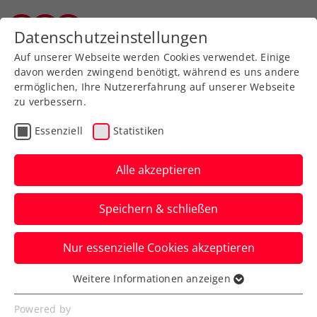
Zurück zur Newsübersicht
Datenschutzeinstellungen
Vorarlberger Tennisverband
Auf unserer Webseite werden Cookies verwendet. Einige
davon werden zwingend benötigt, während es uns andere
ermöglichen, Ihre Nutzererfahrung auf unserer Webseite
zu verbessern.
Ausbildung
Turniere
Verbands-Info
Essenziell
Statistiken
WTA
Alle akzeptieren
Save the date: Advantage
Speichern & schließen
Ladies – FE&MALE Sports
Conference am 31.1.2024
Nur essenzielle Cookies akzeptieren
Die Veranstaltung rund um Österreichs
Weitere Informationen anzeigen
Essenziell
Frauensport geht ein zweites Mal in Linz
Essenzielle Cookies werden für grundlegende
Powered by
über die Bühne.