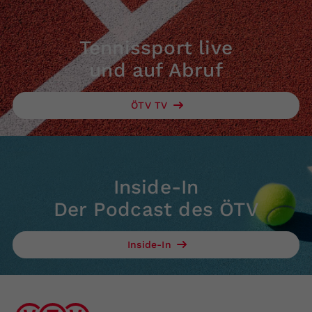
Tennissport live
und auf Abruf
ÖTV TV
Inside-In
Der Podcast des ÖTV
Inside-In