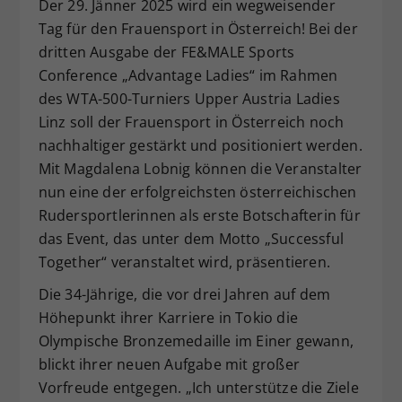
Der 29. Jänner 2025 wird ein wegweisender
Dieser Wert speichert Ihre Consent-
Tag für den Frauensport in Österreich! Bei der
Einstellungen. Unter anderem eine
dritten Ausgabe der FE&MALE Sports
zufällig generierte ID, für die
Conference „Advantage Ladies“ im Rahmen
Zweck
historische Speicherung Ihrer
des WTA-500-Turniers Upper Austria Ladies
vorgenommen Einstellungen, falls der
Webseiten-Betreiber dies eingestellt
Linz soll der Frauensport in Österreich noch
hat.
nachhaltiger gestärkt und positioniert werden.
Mit Magdalena Lobnig können die Veranstalter
nun eine der erfolgreichsten österreichischen
Rudersportlerinnen als erste Botschafterin für
das Event, das unter dem Motto „Successful
Together“ veranstaltet wird, präsentieren.
Die 34-Jährige, die vor drei Jahren auf dem
Höhepunkt ihrer Karriere in Tokio die
Olympische Bronzemedaille im Einer gewann,
blickt ihrer neuen Aufgabe mit großer
Vorfreude entgegen. „Ich unterstütze die Ziele