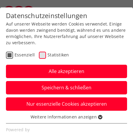
Zurück zur Newsübersicht
Datenschutzeinstellungen
Vorarlberger Tennisverband
Auf unserer Webseite werden Cookies verwendet. Einige
davon werden zwingend benötigt, während es uns andere
ermöglichen, Ihre Nutzererfahrung auf unserer Webseite
zu verbessern.
Ausbildung
Turniere
Verbands-Info
Essenziell
Statistiken
WTA
Alle akzeptieren
Lobnig ist Botschafterin
Speichern & schließen
der FE&MALE Sports
Conference 2025
Nur essenzielle Cookies akzeptieren
Österreichs Rudersport-Ass tritt beim
Weitere Informationen anzeigen
Essenziell
Frauensportevent im Zuge des Upper
Essenzielle Cookies werden für grundlegende
Powered by
Austria Ladies Linz in Erscheinung.