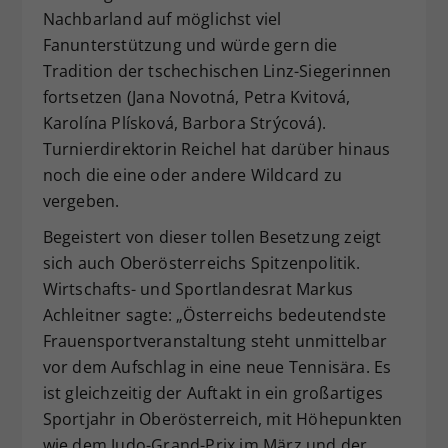
Nachbarland auf möglichst viel
Fanunterstützung und würde gern die
Tradition der tschechischen Linz-Siegerinnen
fortsetzen (Jana Novotná, Petra Kvitová,
Karolína Plísková, Barbora Strýcová).
Turnierdirektorin Reichel hat darüber hinaus
noch die eine oder andere Wildcard zu
vergeben.
Begeistert von dieser tollen Besetzung zeigt
sich auch Oberösterreichs Spitzenpolitik.
Wirtschafts- und Sportlandesrat Markus
Achleitner sagte: „Österreichs bedeutendste
Frauensportveranstaltung steht unmittelbar
vor dem Aufschlag in eine neue Tennisära. Es
ist gleichzeitig der Auftakt in ein großartiges
Sportjahr in Oberösterreich, mit Höhepunkten
wie dem Judo-Grand-Prix im März und der