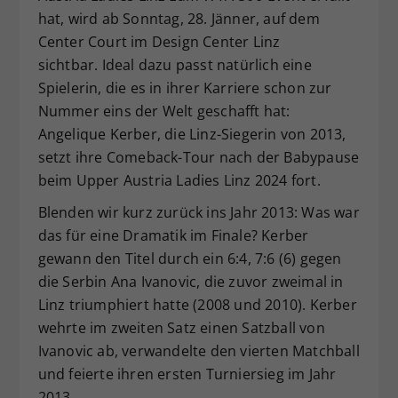
hat, wird ab Sonntag, 28. Jänner, auf dem
Dieser Wert speichert Ihre Consent-
Center Court im Design Center Linz
Einstellungen. Unter anderem eine
zufällig generierte ID, für die
sichtbar. Ideal dazu passt natürlich eine
Zweck
historische Speicherung Ihrer
Spielerin, die es in ihrer Karriere schon zur
vorgenommen Einstellungen, falls der
Nummer eins der Welt geschafft hat:
Webseiten-Betreiber dies eingestellt
Angelique Kerber, die Linz-Siegerin von 2013,
hat.
setzt ihre Comeback-Tour nach der Babypause
beim Upper Austria Ladies Linz 2024 fort.
Blenden wir kurz zurück ins Jahr 2013: Was war
das für eine Dramatik im Finale? Kerber
gewann den Titel durch ein 6:4, 7:6 (6) gegen
die Serbin Ana Ivanovic, die zuvor zweimal in
Linz triumphiert hatte (2008 und 2010). Kerber
wehrte im zweiten Satz einen Satzball von
Ivanovic ab, verwandelte den vierten Matchball
und feierte ihren ersten Turniersieg im Jahr
2013.