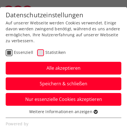
Zurück zur Newsübersicht
Datenschutzeinstellungen
Vorarlberger Tennisverband
Auf unserer Webseite werden Cookies verwendet. Einige
davon werden zwingend benötigt, während es uns andere
ermöglichen, Ihre Nutzererfahrung auf unserer Webseite
zu verbessern.
Turniere
WTA
Essenziell
Statistiken
Weltstar Kerber kehrt als
Mutter zum Upper Austria
Alle akzeptieren
Ladies Linz zurück
Speichern & schließen
Die dreifache Grand-Slam-Siegerin und
Nur essenzielle Cookies akzeptieren
Gewinnerin des WTA-Turniers in Linz
2013 erhält eine Wildcard.
Weitere Informationen anzeigen
Essenziell
Verfasst von: Presseaussendung / Redaktion, 24.01.2024
Essenzielle Cookies werden für grundlegende
Powered by