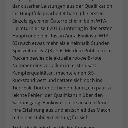
dank starker Leistungen aus der Qualifikation
Dieser Wert speichert Ihre Consent-
ins Hauptfeld gearbeitet hatte (die ersten
Einstellungen. Unter anderem eine
zufällig generierte ID, für die
Einzelsiege einer Österreicherin beim WTA-
Zweck
historische Speicherung Ihrer
Heimturnier seit 2013), unterlag in der ersten
vorgenommen Einstellungen, falls der
Hauptrunde der Russin Anna Blinkova (WTA
Webseiten-Betreiber dies eingestellt
83) nach etwas mehr als eineinhalb Stunden
hat.
Spielzeit mit 6:7 (3), 2:6. Mit dem Publikum im
Rücken bewies die aktuelle rot-weiß-rote
Nummer eins vor allem im ersten Satz
Kämpferqualitäten, machte einen 3:5-
Rückstand wett und rettete sich noch ins
Tiebreak. Dort entschieden dann „ein paar zu
leichte Fehler“ der Qualifikantin über den
Satzausgang. Blinkova spielte anschließend
ihre Erfahrung aus und entschied das Match
mit einer stabilen Leistung für sich.
Trotz der Niederlage blickte Kraus im