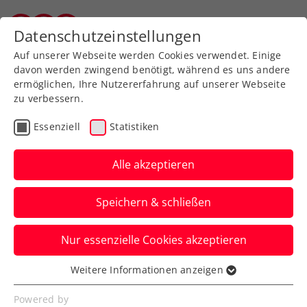
Zurück zur Newsübersicht
Datenschutzeinstellungen
Vorarlberger Tennisverband
Auf unserer Webseite werden Cookies verwendet. Einige
davon werden zwingend benötigt, während es uns andere
ermöglichen, Ihre Nutzererfahrung auf unserer Webseite
zu verbessern.
WTA
Turniere
Essenziell
Statistiken
Upper Austria Ladies
Linz: Kraus verpasst
Alle akzeptieren
weitere Überraschung
Speichern & schließen
Trotz engagierter Leistung kommt für
Nur essenzielle Cookies akzeptieren
Österreichs Nummer eins in der ersten
Hauptrunde das Aus.
Weitere Informationen anzeigen
Essenziell
Verfasst von: Presseaussendung / Redaktion, 29.01.2025
Essenzielle Cookies werden für grundlegende
Powered by