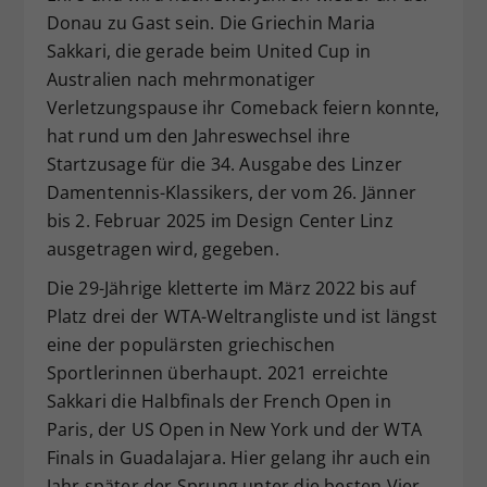
Donau zu Gast sein. Die Griechin Maria
Dieser Wert speichert Ihre Consent-
Sakkari, die gerade beim United Cup in
Einstellungen. Unter anderem eine
zufällig generierte ID, für die
Australien nach mehrmonatiger
Zweck
historische Speicherung Ihrer
Verletzungspause ihr Comeback feiern konnte,
vorgenommen Einstellungen, falls der
hat rund um den Jahreswechsel ihre
Webseiten-Betreiber dies eingestellt
Startzusage für die 34. Ausgabe des Linzer
hat.
Damentennis-Klassikers, der vom 26. Jänner
bis 2. Februar 2025 im Design Center Linz
ausgetragen wird, gegeben.
Die 29-Jährige kletterte im März 2022 bis auf
Platz drei der WTA-Weltrangliste und ist längst
eine der populärsten griechischen
Sportlerinnen überhaupt. 2021 erreichte
Sakkari die Halbfinals der French Open in
Paris, der US Open in New York und der WTA
Finals in Guadalajara. Hier gelang ihr auch ein
Jahr später der Sprung unter die besten Vier.