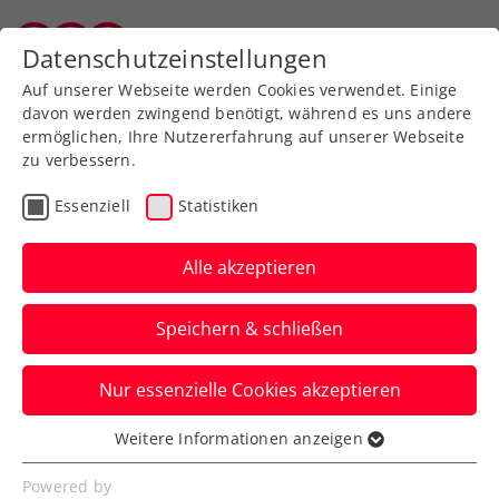
Zurück zur Newsübersicht
Datenschutzeinstellungen
Vorarlberger Tennisverband
Auf unserer Webseite werden Cookies verwendet. Einige
davon werden zwingend benötigt, während es uns andere
ermöglichen, Ihre Nutzererfahrung auf unserer Webseite
zu verbessern.
Turniere
WTA
Essenziell
Statistiken
Topstar Sakkari kehrt
zum Upper Austria Ladies
Alle akzeptieren
Linz zurück
Speichern & schließen
Die Ex-Weltranglistendritte wird nach
Nur essenzielle Cookies akzeptieren
zwei Jahren erneut in Oberösterreichs
Landeshauptstadt aufschlagen.
Weitere Informationen anzeigen
Essenziell
Verfasst von: Presseaussendung / Redaktion, 02.01.2025
Essenzielle Cookies werden für grundlegende
Powered by