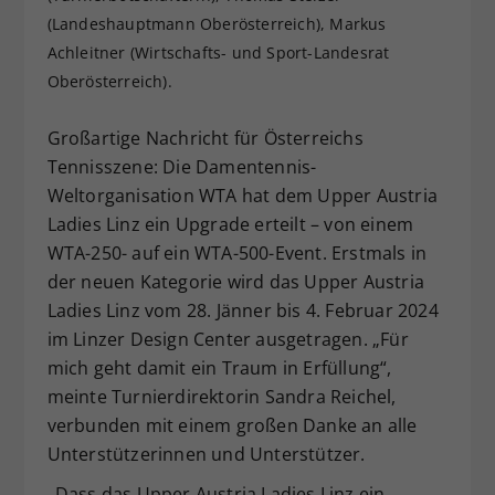
(Landeshauptmann Oberösterreich), Markus
Dieser Wert speichert Ihre Consent-
Einstellungen. Unter anderem eine
Achleitner (Wirtschafts- und Sport-Landesrat
zufällig generierte ID, für die
Oberösterreich).
Zweck
historische Speicherung Ihrer
vorgenommen Einstellungen, falls der
Großartige Nachricht für Österreichs
Webseiten-Betreiber dies eingestellt
Tennisszene: Die Damentennis-
hat.
Weltorganisation WTA hat dem Upper Austria
Ladies Linz ein Upgrade erteilt – von einem
WTA-250- auf ein WTA-500-Event. Erstmals in
der neuen Kategorie wird das Upper Austria
Ladies Linz
vom 28. Jänner bis 4. Februar 2024
im Linzer Design Center ausgetragen. „Für
mich geht damit ein Traum in Erfüllung“,
meinte Turnierdirektorin Sandra Reichel,
verbunden mit einem großen Danke an alle
Unterstützerinnen und Unterstützer.
„Dass das Upper Austria Ladies Linz ein