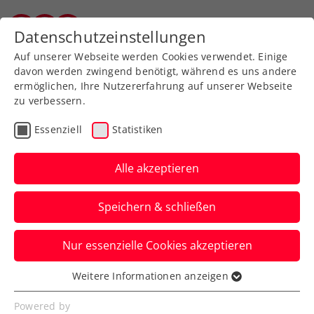
Zurück zur Newsübersicht
Datenschutzeinstellungen
Vorarlberger Tennisverband
Auf unserer Webseite werden Cookies verwendet. Einige
davon werden zwingend benötigt, während es uns andere
ermöglichen, Ihre Nutzererfahrung auf unserer Webseite
zu verbessern.
Turniere
WTA
Essenziell
Statistiken
Upgrade: Upper Austria
Ladies Linz werden zum
Alle akzeptieren
WTA-500-Event
Speichern & schließen
Turnierdirektorin Sandra Reichel freut
Nur essenzielle Cookies akzeptieren
sich über erfüllten Traum und
Signalwirkung für den Frauensport.
Weitere Informationen anzeigen
Essenziell
Verfasst von: Presseaussendung / Redaktion, 30.10.2023
Essenzielle Cookies werden für grundlegende
Powered by