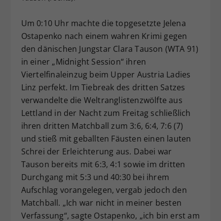
Dieser Wert speichert Ihre Consent-
Um 0:10 Uhr machte die topgesetzte Jelena
Einstellungen. Unter anderem eine
zufällig generierte ID, für die
Ostapenko nach einem wahren Krimi gegen
Zweck
historische Speicherung Ihrer
den dänischen Jungstar Clara Tauson (WTA 91)
vorgenommen Einstellungen, falls der
in einer „Midnight Session“ ihren
Webseiten-Betreiber dies eingestellt
Viertelfinaleinzug beim Upper Austria Ladies
hat.
Linz perfekt. Im Tiebreak des dritten Satzes
verwandelte die Weltranglistenzwölfte aus
Lettland in der Nacht zum Freitag schließlich
ihren dritten Matchball zum 3:6, 6:4, 7:6 (7)
und stieß mit geballten Fäusten einen lauten
Schrei der Erleichterung aus. Dabei war
Tauson bereits mit 6:3, 4:1 sowie im dritten
Durchgang mit 5:3 und 40:30 bei ihrem
Aufschlag vorangelegen, vergab jedoch den
Matchball. „Ich war nicht in meiner besten
Verfassung“, sagte Ostapenko, „ich bin erst am