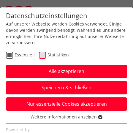
Zurück zur Newsübersicht
Datenschutzeinstellungen
Vorarlberger Tennisverband
Auf unserer Webseite werden Cookies verwendet. Einige
davon werden zwingend benötigt, während es uns andere
ermöglichen, Ihre Nutzererfahrung auf unserer Webseite
zu verbessern.
Turniere
WTA
Essenziell
Statistiken
Upper Austria Ladies
Linz: Ostapenko siegt im
Alle akzeptieren
Mitternachtskrimi
Speichern & schließen
Donna Vekic eliminiert beim WTA-Turnier
Nur essenzielle Cookies akzeptieren
indes Australian-Open-Halbfinalistin
Dayana Yastremska.
Weitere Informationen anzeigen
Essenziell
Verfasst von: Presseaussendung / Redaktion, 02.02.2024
Essenzielle Cookies werden für grundlegende
Powered by