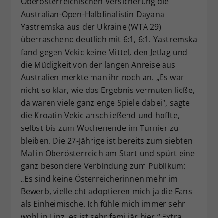
Oberösterreichischen Versicherung die
Australian-Open-Halbfinalistin Dayana
Yastremska aus der Ukraine (WTA 29)
überraschend deutlich mit 6:1, 6:1. Yastremska
fand gegen Vekic keine Mittel, den Jetlag und
die Müdigkeit von der langen Anreise aus
Australien merkte man ihr noch an. „Es war
nicht so klar, wie das Ergebnis vermuten ließe,
da waren viele ganz enge Spiele dabei“, sagte
die Kroatin Vekic anschließend und hoffte,
selbst bis zum Wochenende im Turnier zu
bleiben. Die 27-Jährige ist bereits zum siebten
Mal in Oberösterreich am Start und spürt eine
ganz besondere Verbindung zum Publikum:
„Es sind keine Österreicherinnen mehr im
Bewerb, vielleicht adoptieren mich ja die Fans
als Einheimische. Ich fühle mich immer sehr
wohl in Linz, es ist sehr familiär hier.“ Extra