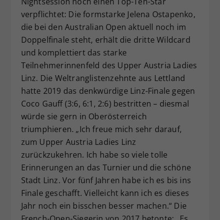
Nightsession noch einen Top-Ten-Star
Dieser Wert speichert Ihre Consent-
verpflichtet: Die formstarke Jelena Ostapenko,
Einstellungen. Unter anderem eine
die bei den Australian Open aktuell noch im
zufällig generierte ID, für die
Doppelfinale steht, erhält die dritte Wildcard
Zweck
historische Speicherung Ihrer
und komplettiert das starke
vorgenommen Einstellungen, falls der
Teilnehmerinnenfeld des Upper Austria Ladies
Webseiten-Betreiber dies eingestellt
hat.
Linz. Die Weltranglistenzehnte aus Lettland
hatte 2019 das denkwürdige Linz-Finale gegen
Coco Gauff (3:6, 6:1, 2:6) bestritten – diesmal
würde sie gern in Oberösterreich
triumphieren. „Ich freue mich sehr darauf,
zum Upper Austria Ladies Linz
zurückzukehren. Ich habe so viele tolle
Erinnerungen an das Turnier und die schöne
Stadt Linz. Vor fünf Jahren habe ich es bis ins
Finale geschafft. Vielleicht kann ich es dieses
Jahr noch ein bisschen besser machen.“ Die
French-Open-Siegerin von 2017 betonte: „Es