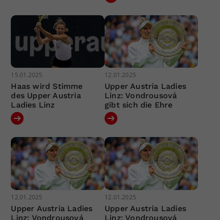
15.01.2025
12.01.2025
Haas wird Stimme
Upper Austria Ladies
des Upper Austria
Linz: Vondrousová
Ladies Linz
gibt sich die Ehre
12.01.2025
12.01.2025
Upper Austria Ladies
Upper Austria Ladies
Linz: Vondrousová
Linz: Vondrousová