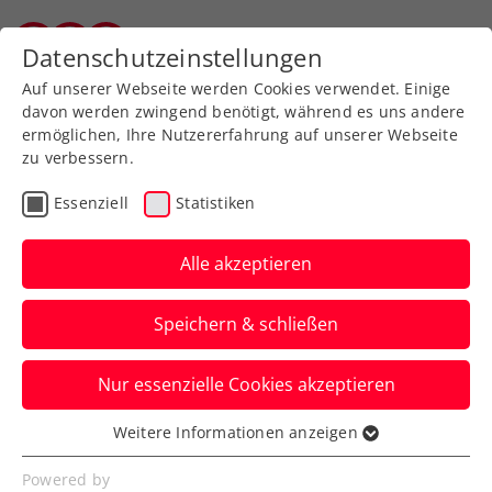
Zurück zur Newsübersicht
Datenschutzeinstellungen
Vorarlberger Tennisverband
Auf unserer Webseite werden Cookies verwendet. Einige
davon werden zwingend benötigt, während es uns andere
ermöglichen, Ihre Nutzererfahrung auf unserer Webseite
zu verbessern.
Turniere
WTA
Essenziell
Statistiken
Upper Austria Ladies
Linz: Ostapenko
Alle akzeptieren
komplettiert Top-
Speichern & schließen
Teilnehmerinnenfeld
Nur essenzielle Cookies akzeptieren
Mit der Baltin beehrt eine weitere Top-
Ten-Spielerin die Premierenausgabe des
Weitere Informationen anzeigen
Essenziell
WTA-500-Turniers.
Essenzielle Cookies werden für grundlegende
Powered by