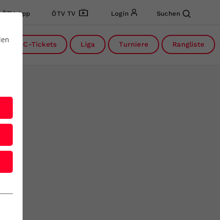
ÖTV App
ÖTV TV
Login
Suchen
den
DC-Tickets
Liga
Turniere
Rangliste