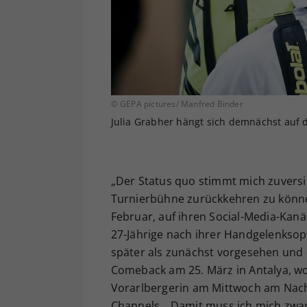
© GEPA pictures/ Manfred Binder
Julia Grabher hängt sich demnächst auf 
„Der Status quo stimmt mich zuversic
Turnierbühne zurückkehren zu können
Februar, auf ihren Social-Media-Kanä
27-Jährige nach ihrer Handgelenksop
später als zunächst vorgesehen und d
Comeback am 25. März in Antalya, wo 
Vorarlbergerin am Mittwoch am Nachm
Channels. „Damit muss ich mich zwar