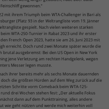
 Feinschliff gewonnen.“
2 mit ihrem Triumph beim WTA-Challenger in Bari als
sburger (Platz 93 in der Weltrangliste vom 19. Jänner
trangliste gespielt. Nach vielen weiteren starken
 beim WTA-250-Turnier in Rabat 2023 und ihr erster
en French Open 2023, hatte sie am 26. Juni 2023 mit
igh erreicht. Doch rund zwei Monate später wurde die
h brutal ausgebremst: Bei den US Open in New York
aining jene Verletzung am rechten Handgelenk, wegen
unters Messer legen musste.
nach ihrer bereits mehr als sechs Monate dauernden
, doch die größten Hürden auf dem Weg zurück auf die
e letzten Schritte vorm Comeback beim WTA-125-
n rund drei Wochen stehen fest: „Der aktuelle Fokus
mnächst dann auf dem Punkttraining, alles andere
 gut wie geht nützen und werde mich weiterhin voll