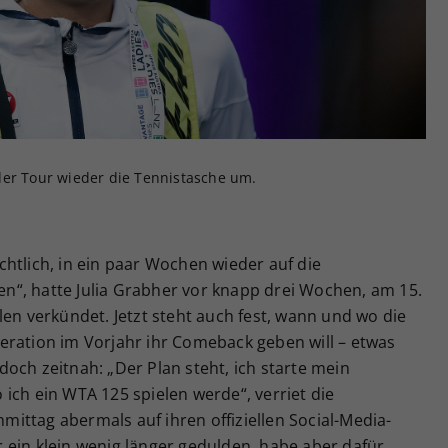
Zweck
generierte ID, für die historische Speicherung
Ihrer vorgenommen Einstellungen, falls der
Webseiten-Betreiber dies eingestellt hat.
der Tour wieder die Tennistasche um.
htlich, in ein paar Wochen wieder auf die
“, hatte Julia Grabher vor knapp drei Wochen, am 15.
len verkündet. Jetzt steht auch fest, wann und wo die
eration im Vorjahr ihr Comeback geben will – etwas
och zeitnah: „Der Plan steht, ich starte mein
ich ein WTA 125 spielen werde“, verriet die
ittag abermals auf ihren offiziellen Social-Media-
 ein klein wenig länger gedulden, habe aber dafür