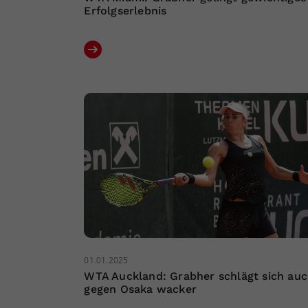
Erfolgserlebnis
01.01.2025
WTA Auckland: Grabher schlägt sich au
gegen Osaka wacker