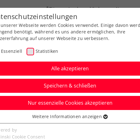
ÖTV
Landesverbände
News
tenschutzeinstellungen
 unserer Webseite werden Cookies verwendet. Einige davon wer
Ausbildung
Services
Über uns
ngend benötigt, während es uns andere ermöglichen, Ihre
zererfahrung auf unserer Webseite zu verbessern.
Essenziell
Statistiken
Alle akzeptieren
Speichern & schließen
Nur essenzielle Cookies akzeptieren
los: Grabher startet
Weitere Informationen anzeigen
ssenziell
 März in Antalya
senzielle Cookies werden für grundlegende Funktionen der
ered by
bseite benötigt. Dadurch ist gewährleistet, dass die Webseite
linski Cookie Consent