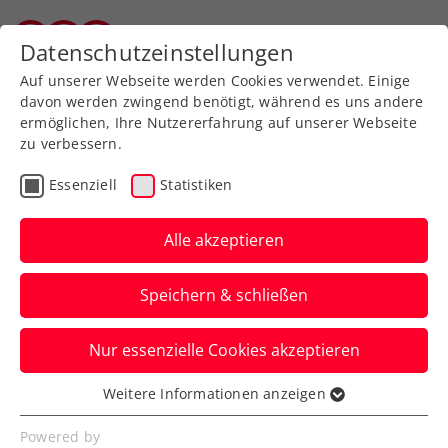
Zurück zur Newsübersicht
Datenschutzeinstellungen
Vorarlberger Tennisverband
Auf unserer Webseite werden Cookies verwendet. Einige
davon werden zwingend benötigt, während es uns andere
ermöglichen, Ihre Nutzererfahrung auf unserer Webseite
zu verbessern.
Turniere
ATP
WTA
Essenziell
Statistiken
French Open:
Geschichtsträchtige
Alle akzeptieren
Wochen für Grabher
Speichern & schließen
vorerst zu Ende
Nur essenzielle Cookies akzeptieren
Für das ÖTV-Aushängeschild kommt bei
Roland Garros in Paris in der zweiten
Weitere Informationen anzeigen
Essenziell
Runde das Aus.
Essenzielle Cookies werden für grundlegende
Powered by