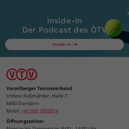
Inside-In
Der Podcast des ÖTV
Inside-In
Vorarlberger Tennisverband
Untere Roßmähder, Halle 7
6850 Dornbirn
Mobil:
+43 660 1893974
Öffnungszeiten:
Montag bis Donnerstag: 8:00 – 14:00 Uhr