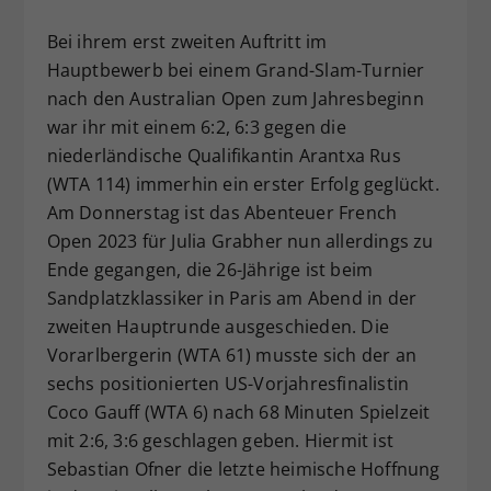
Dieser Wert speichert Ihre Consent-
Bei ihrem erst zweiten Auftritt im
Einstellungen. Unter anderem eine
Hauptbewerb bei einem Grand-Slam-Turnier
zufällig generierte ID, für die
nach den Australian Open zum Jahresbeginn
Zweck
historische Speicherung Ihrer
vorgenommen Einstellungen, falls der
war ihr mit einem 6:2, 6:3 gegen die
Webseiten-Betreiber dies eingestellt
niederländische Qualifikantin Arantxa Rus
hat.
(WTA 114) immerhin ein erster Erfolg geglückt.
Am Donnerstag ist das Abenteuer French
Open 2023 für Julia Grabher nun allerdings zu
Ende gegangen, die 26-Jährige ist beim
Sandplatzklassiker in Paris am Abend in der
zweiten Hauptrunde ausgeschieden. Die
Vorarlbergerin (WTA 61) musste sich der an
sechs positionierten US-Vorjahresfinalistin
Coco Gauff (WTA 6) nach 68 Minuten Spielzeit
mit 2:6, 3:6 geschlagen geben. Hiermit ist
Sebastian Ofner die letzte heimische Hoffnung