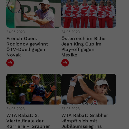
24.05.2023
24.05.2023
French Open:
Österreich im Billie
Rodionov gewinnt
Jean King Cup im
ÖTV-Duell gegen
Play-off gegen
Novak
Mexiko
24.05.2023
23.05.2023
WTA Rabat: 2.
WTA Rabat: Grabher
Viertelfinale der
kämpft sich mit
Karriere – Grabher
Jubiläumssieg ins