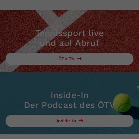
Tennissport live
und auf Abruf
ÖTV TV
Inside-In
Der Podcast des ÖTV
Inside-In