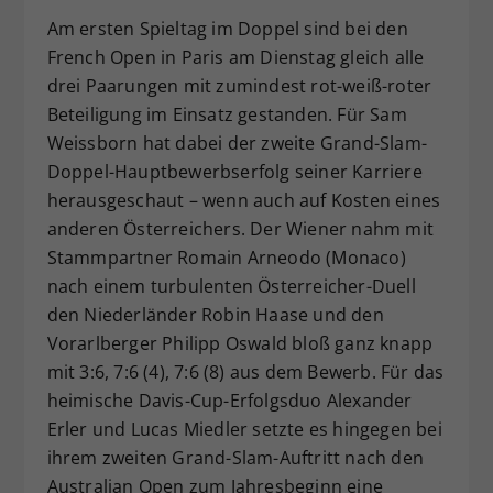
Dieser Wert speichert Ihre Consent-
Am ersten Spieltag im Doppel sind bei den
Einstellungen. Unter anderem eine
French Open in Paris am Dienstag gleich alle
zufällig generierte ID, für die
drei Paarungen mit zumindest rot-weiß-roter
Zweck
historische Speicherung Ihrer
Beteiligung im Einsatz gestanden. Für Sam
vorgenommen Einstellungen, falls der
Weissborn hat dabei der zweite Grand-Slam-
Webseiten-Betreiber dies eingestellt
Doppel-Hauptbewerbserfolg seiner Karriere
hat.
herausgeschaut – wenn auch auf Kosten eines
anderen Österreichers. Der Wiener nahm mit
Stammpartner Romain Arneodo (Monaco)
nach einem turbulenten Österreicher-Duell
den Niederländer Robin Haase und den
Vorarlberger Philipp Oswald bloß ganz knapp
mit 3:6, 7:6 (4), 7:6 (8) aus dem Bewerb. Für das
heimische Davis-Cup-Erfolgsduo Alexander
Erler und Lucas Miedler setzte es hingegen bei
ihrem zweiten Grand-Slam-Auftritt nach den
Australian Open zum Jahresbeginn eine