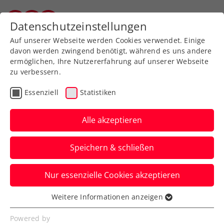
Zurück zur Newsübersicht
Datenschutzeinstellungen
Vorarlberger Tennisverband
Auf unserer Webseite werden Cookies verwendet. Einige
davon werden zwingend benötigt, während es uns andere
ermöglichen, Ihre Nutzererfahrung auf unserer Webseite
zu verbessern.
Turniere
ATP
WTA
Essenziell
Statistiken
French Open: Weissborn
dreht in Paris
Alle akzeptieren
Österreicher-Duell gegen
Speichern & schließen
Oswald
Nur essenzielle Cookies akzeptieren
Alexander Erler und Lucas Miedler sind
hingegen in der ersten Runde knapp
Weitere Informationen anzeigen
Essenziell
ausgeschieden.
Essenzielle Cookies werden für grundlegende
Powered by