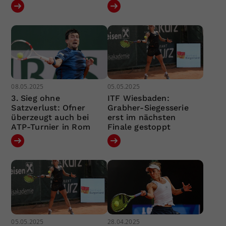
08.05.2025
05.05.2025
3. Sieg ohne
ITF Wiesbaden:
Satzverlust: Ofner
Grabher-Siegesserie
überzeugt auch bei
erst im nächsten
ATP-Turnier in Rom
Finale gestoppt
05.05.2025
28.04.2025