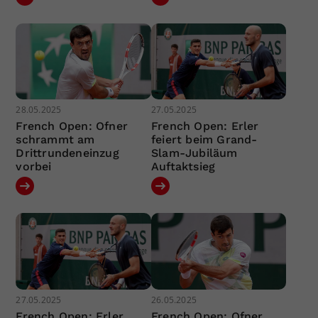
28.05.2025
27.05.2025
French Open: Ofner
French Open: Erler
schrammt am
feiert beim Grand-
Drittrundeneinzug
Slam-Jubiläum
vorbei
Auftaktsieg
27.05.2025
26.05.2025
French Open: Erler
French Open: Ofner