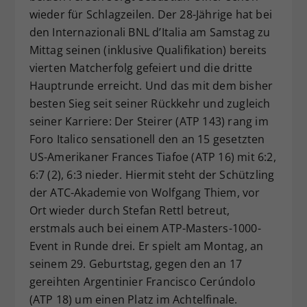
wieder für Schlagzeilen. Der 28-Jährige hat bei
Dieser Wert speichert Ihre Consent-
den Internazionali BNL d’Italia am Samstag zu
Einstellungen. Unter anderem eine
zufällig generierte ID, für die
Mittag seinen (inklusive Qualifikation) bereits
Zweck
historische Speicherung Ihrer
vierten Matcherfolg gefeiert und die dritte
vorgenommen Einstellungen, falls der
Hauptrunde erreicht. Und das mit dem bisher
Webseiten-Betreiber dies eingestellt
besten Sieg seit seiner Rückkehr und zugleich
hat.
seiner Karriere: Der Steirer (ATP 143) rang im
Foro Italico sensationell den an 15 gesetzten
US-Amerikaner Frances Tiafoe (ATP 16) mit 6:2,
6:7 (2), 6:3 nieder. Hiermit steht der Schützling
der ATC-Akademie von Wolfgang Thiem, vor
Ort wieder durch Stefan Rettl betreut,
erstmals auch bei einem ATP-Masters-1000-
Event in Runde drei. Er spielt am Montag, an
seinem 29. Geburtstag, gegen den an 17
gereihten Argentinier Francisco Cerúndolo
(ATP 18) um einen Platz im Achtelfinale.