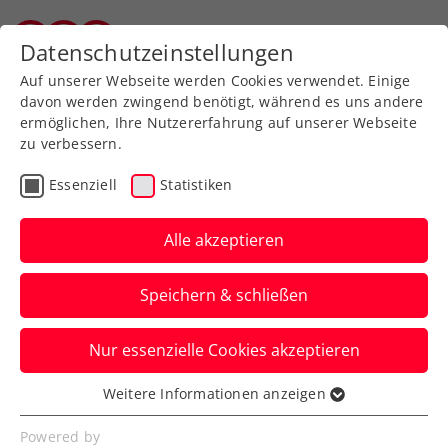
Zurück zur Newsübersicht
Datenschutzeinstellungen
Vorarlberger Tennisverband
Auf unserer Webseite werden Cookies verwendet. Einige
davon werden zwingend benötigt, während es uns andere
ermöglichen, Ihre Nutzererfahrung auf unserer Webseite
zu verbessern.
ATP
Turniere
Essenziell
Statistiken
ATP Rom: Ofner sorgt
beim Comeback für
Alle akzeptieren
Schlagzeilen
Speichern & schließen
Österreichs Nummer eins stoppt beim
Nur essenzielle Cookies akzeptieren
ATP-Masters-1000-Turnier in Rom auch
die Nummer 16 der Welt.
Weitere Informationen anzeigen
Essenziell
Verfasst von: Manuel Wachta, 10.05.2025
Essenzielle Cookies werden für grundlegende
Powered by