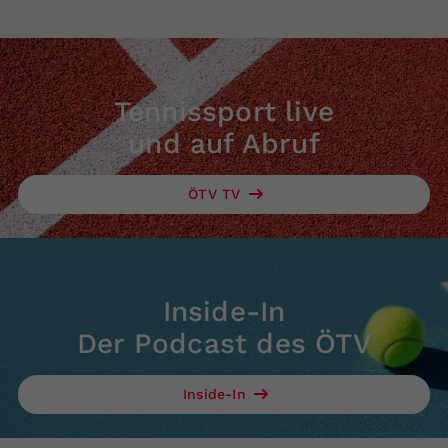
Tennissport live
und auf Abruf
ÖTV TV
Inside-In
Der Podcast des ÖTV
Inside-In