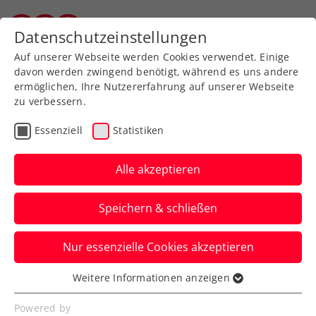
Zurück zur Newsübersicht
Datenschutzeinstellungen
Vorarlberger Tennisverband
Auf unserer Webseite werden Cookies verwendet. Einige
davon werden zwingend benötigt, während es uns andere
ermöglichen, Ihre Nutzererfahrung auf unserer Webseite
zu verbessern.
Turniere
ITF
Essenziell
Statistiken
Olympia: Ofner in Paris
durch Medvedev gestoppt
Alle akzeptieren
Österreichs Nummer eins bietet dem
Speichern & schließen
Weltklassespieler dabei aber im zweiten
Satz die Stirn.
Nur essenzielle Cookies akzeptieren
Verfasst von: Manuel Wachta, 30.07.2024
Weitere Informationen anzeigen
Essenziell
Essenzielle Cookies werden für grundlegende
Powered by