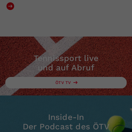
Tennissport live
und auf Abruf
ÖTV TV
Inside-In
Der Podcast des ÖTV