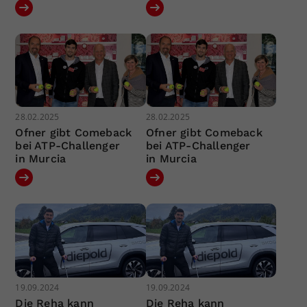
28.02.2025
28.02.2025
Ofner gibt Comeback
Ofner gibt Comeback
bei ATP-Challenger
bei ATP-Challenger
in Murcia
in Murcia
19.09.2024
19.09.2024
Die Reha kann
Die Reha kann