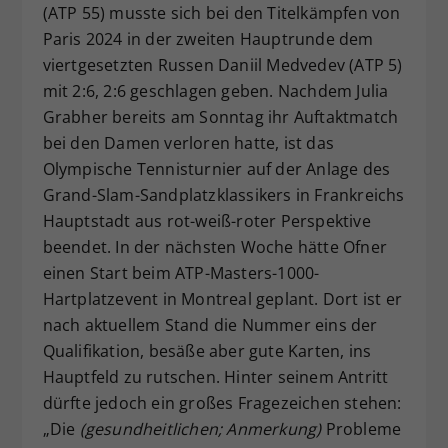
(ATP 55) musste sich bei den Titelkämpfen von
Dieser Wert speichert Ihre Consent-
Paris 2024 in der zweiten Hauptrunde dem
Einstellungen. Unter anderem eine
viertgesetzten Russen Daniil Medvedev (ATP 5)
zufällig generierte ID, für die
mit 2:6, 2:6 geschlagen geben. Nachdem Julia
Zweck
historische Speicherung Ihrer
vorgenommen Einstellungen, falls der
Grabher bereits am Sonntag ihr Auftaktmatch
Webseiten-Betreiber dies eingestellt
bei den Damen verloren hatte, ist das
hat.
Olympische Tennisturnier auf der Anlage des
Grand-Slam-Sandplatzklassikers in Frankreichs
Hauptstadt aus rot-weiß-roter Perspektive
beendet. In der nächsten Woche hätte Ofner
einen Start beim ATP-Masters-1000-
Hartplatzevent in Montreal geplant. Dort ist er
nach aktuellem Stand die Nummer eins der
Qualifikation, besäße aber gute Karten, ins
Hauptfeld zu rutschen. Hinter seinem Antritt
dürfte jedoch ein großes Fragezeichen stehen:
„Die
(gesundheitlichen; Anmerkung)
Probleme