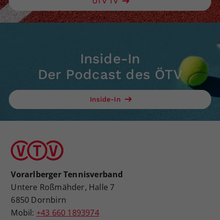
ÖTV TV
Inside-In
Der Podcast des ÖTV
Inside-In
Vorarlberger Tennisverband
Untere Roßmähder, Halle 7
6850 Dornbirn
Mobil:
+43 660 1893974