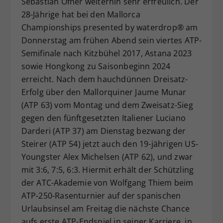
Sebastian Ofner weiterhin sehr erfreulich. Der
Dieser Wert speichert Ihre Consent-
28-Jährige hat bei den Mallorca
Einstellungen. Unter anderem eine
Championships presented by waterdrop® am
zufällig generierte ID, für die
Donnerstag am frühen Abend sein viertes ATP-
Zweck
historische Speicherung Ihrer
Semifinale nach Kitzbühel 2017, Astana 2023
vorgenommen Einstellungen, falls der
sowie Hongkong zu Saisonbeginn 2024
Webseiten-Betreiber dies eingestellt
hat.
erreicht. Nach dem hauchdünnen Dreisatz-
Erfolg über den Mallorquiner Jaume Munar
(ATP 63) vom Montag und dem Zweisatz-Sieg
gegen den fünftgesetzten Italiener Luciano
Darderi (ATP 37) am Dienstag bezwang der
Steirer (ATP 54) jetzt auch den 19-jährigen US-
Youngster Alex Michelsen (ATP 62), und zwar
mit 3:6, 7:5, 6:3. Hiermit erhält der Schützling
der ATC-Akademie von Wolfgang Thiem beim
ATP-250-Rasenturnier auf der spanischen
Urlaubsinsel am Freitag die nächste Chance
aufs erste ATP-Endspiel in seiner Karriere, in