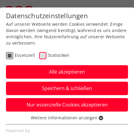
Zurück zur Newsübersicht
Datenschutzeinstellungen
Vorarlberger Tennisverband
Auf unserer Webseite werden Cookies verwendet. Einige
davon werden zwingend benötigt, während es uns andere
ermöglichen, Ihre Nutzererfahrung auf unserer Webseite
zu verbessern.
Turniere
ATP
Essenziell
Statistiken
Tolle Wimbledon-
Generalprobe: Ofner
Alle akzeptieren
erreicht auf Mallorca 4.
Speichern & schließen
ATP-Halbfinale
Nur essenzielle Cookies akzeptieren
Österreichs Nummer eins nimmt auf der
spanischen Urlaubsinsel nun auch Alex
Weitere Informationen anzeigen
Essenziell
Michelsen raus.
Essenzielle Cookies werden für grundlegende
Powered by