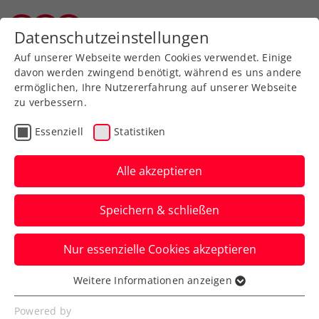
Zurück zur Newsübersicht
Datenschutzeinstellungen
Vorarlberger Tennisverband
Auf unserer Webseite werden Cookies verwendet. Einige
davon werden zwingend benötigt, während es uns andere
ermöglichen, Ihre Nutzererfahrung auf unserer Webseite
zu verbessern.
Turniere
ATP
Essenziell
Statistiken
Wimbledon:
Ofner/Weissborn müssen
Alle akzeptieren
trotz Führung aufgeben
Speichern & schließen
Das ÖTV-Doppel scheidet damit beim
Nur essenzielle Cookies akzeptieren
Grand-Slam-Turnier in London in der
zweiten Runde aus.
Weitere Informationen anzeigen
Essenziell
Verfasst von: Manuel Wachta, 07.07.2024
Essenzielle Cookies werden für grundlegende
Powered by