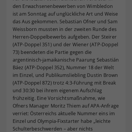
den Erwachsenenbewerben von Wimbledon
Dieser Wert speichert Ihre Consent-
ist am Sonntag auf unglückliche Art und Weise
Einstellungen. Unter anderem eine
zufällig generierte ID, für die
das Aus gekommen. Sebastian Ofner und Sam
Zweck
historische Speicherung Ihrer
Weissborn mussten in der zweiten Runde des
vorgenommen Einstellungen, falls der
Herren-Doppelbewerbs aufgeben. Der Steirer
Webseiten-Betreiber dies eingestellt
(ATP-Doppel 351) und der Wiener (ATP-Doppel
hat.
73) beendeten die Partie gegen die
argentinisch-jamaikanische Paarung Sebastián
Báez (ATP-Doppel 352), Nummer 18 der Welt
im Einzel, und Publikumsliebling Dustin Brown
(ATP-Doppel 872) trotz 4:3-Führung mit Break
und 30:30 bei ihrem eigenem Aufschlag
frühzeitig. Eine Vorsichtsmaßnahme, wie
Ofners Manager Moritz Thiem auf APA-Anfrage
verriet: Österreichs aktuelle Nummer eins im
Einzel und Olympia-Fixstarter habe „leichte
Schulterbeschwerden – aber nichts