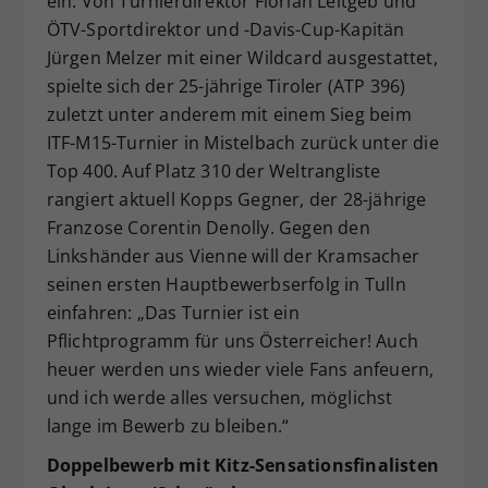
ein. Von Turnierdirektor Florian Leitgeb und
ÖTV-Sportdirektor und -Davis-Cup-Kapitän
Jürgen Melzer mit einer Wildcard ausgestattet,
spielte sich der 25-jährige Tiroler (ATP 396)
zuletzt unter anderem mit einem Sieg beim
ITF-M15-Turnier in Mistelbach zurück unter die
Top 400. Auf Platz 310 der Weltrangliste
rangiert aktuell Kopps Gegner, der 28-jährige
Franzose Corentin Denolly. Gegen den
Linkshänder aus Vienne will der Kramsacher
seinen ersten Hauptbewerbserfolg in Tulln
einfahren: „Das Turnier ist ein
Pflichtprogramm für uns Österreicher! Auch
heuer werden uns wieder viele Fans anfeuern,
und ich werde alles versuchen, möglichst
lange im Bewerb zu bleiben.“
Doppelbewerb mit Kitz-Sensationsfinalisten