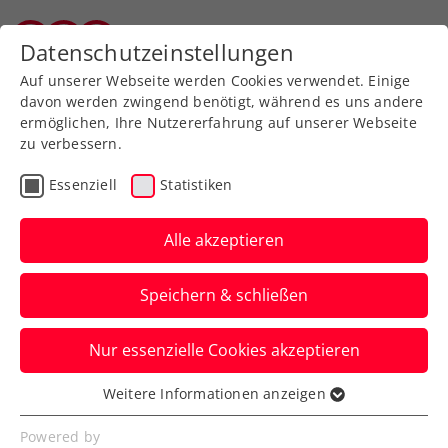
Zurück zur Newsübersicht
Datenschutzeinstellungen
Vorarlberger Tennisverband
Auf unserer Webseite werden Cookies verwendet. Einige
davon werden zwingend benötigt, während es uns andere
ermöglichen, Ihre Nutzererfahrung auf unserer Webseite
zu verbessern.
Turniere
ATP
Essenziell
Statistiken
NÖ Open powered by
EVN: Blood, Sweat &
Alle akzeptieren
Tears
Speichern & schließen
Einzig Dennis Novak übersteht beim ATP-
Nur essenzielle Cookies akzeptieren
Challenger in Tulln die erste Runde der
Qualifikation.
Weitere Informationen anzeigen
Essenziell
Verfasst von: Presseaussendung / Redaktion, 31.08.2025
Essenzielle Cookies werden für grundlegende
Powered by