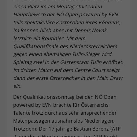
einen Platz im am Montag startenden
Dieser Wert speichert Ihre Consent-
Hauptbewerb der NÖ Open powered by EVN
Einstellungen. Unter anderem eine
zufällig generierte ID, für die
teils spektakuläre Kostproben ihres Könnens,
Zweck
historische Speicherung Ihrer
im Rennen blieb aber mit Dennis Novak
vorgenommen Einstellungen, falls der
letztlich ein Routinier. Mit dem
Webseiten-Betreiber dies eingestellt
Qualifikationsfinale des Niederösterreichers
hat.
gegen einen ehemaligen Tulln-Sieger wird
Spieltag zwei in der Gartenstadt Tulln eröffnet.
Im dritten Match auf dem Centre Court steigt
dann der erste Österreicher in den Main Draw
ein.
Der Qualifikationssonntag bei den NÖ Open
powered by EVN brachte für Österreichs
Talente trotz durchaus sehr ansprechender
Matchpassagen ausnahmslos Niederlagen.
Trotzdem: Der 17-jährige Bastian Berenz (ATP
-), der diese Woche seinen ersten ATP-Punkt