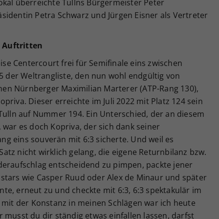
okal überreichte Tullns Bürgermeister Peter
sidentin Petra Schwarz und Jürgen Eisner als Vertreter
 Auftritten
e Centercourt frei für Semifinale eins zwischen
der Weltrangliste, den nun wohl endgültig von
en Nürnberger Maximilian Marterer (ATP-Rang 130),
riva. Dieser erreichte im Juli 2022 mit Platz 124 sein
 Tulln auf Nummer 194. Ein Unterschied, der an diesem
 war es doch Kopriva, der sich dank seiner
g eins souverän mit 6:3 sicherte. Und weil es
tz nicht wirklich gelang, die eigene Returnbilanz bzw.
deraufschlag entscheidend zu pimpen, packte jener
stars wie Casper Ruud oder Alex de Minaur und später
e, erneut zu und checkte mit 6:3, 6:3 spektakulär im
s mit der Konstanz in meinen Schlägen war ich heute
 musst du dir ständig etwas einfallen lassen, darfst