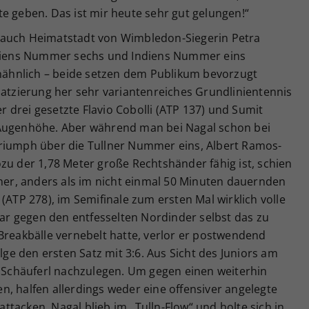
e geben. Das ist mir heute sehr gut gelungen!“
 auch Heimatstadt von Wimbledon-Siegerin Petra
taliens Nummer sechs und Indiens Nummer eins
unähnlich – beide setzen dem Publikum bevorzugt
latzierung her sehr variantenreiches Grundlinientennis
drei gesetzte Flavio Cobolli (ATP 137) und Sumit
 Augenhöhe. Aber während man bei Nagal schon bei
riumph über die Tullner Nummer eins, Albert Ramos-
zu der 1,78 Meter große Rechtshänder fähig ist, schien
iner, anders als im nicht einmal 50 Minuten dauernden
(ATP 278), im Semifinale zum ersten Mal wirklich volle
 war gegen den entfesselten Nordinder selbst das zu
Breakbälle vernebelt hatte, verlor er postwendend
olge den ersten Satz mit 3:6. Aus Sicht des Juniors am
n Schäuferl nachzulegen. Um gegen einen weiterhin
, halfen allerdings weder eine offensiver angelegte
tacken. Nagal blieb im „Tulln-Flow“ und holte sich in