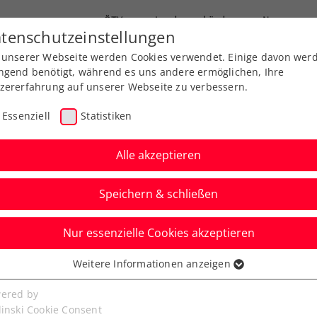
ÖTV
Landesverbände
News
tenschutzeinstellungen
 unserer Webseite werden Cookies verwendet. Einige davon wer
Ausbildung
Services
Über uns
ngend benötigt, während es uns andere ermöglichen, Ihre
zererfahrung auf unserer Webseite zu verbessern.
Essenziell
Statistiken
Alle akzeptieren
Speichern & schließen
Nur essenzielle Cookies akzeptieren
ed by EVN: Nagal
Weitere Informationen anzeigen
ssenziell
um Tulln-Titel
senzielle Cookies werden für grundlegende Funktionen der
ered by
bseite benötigt. Dadurch ist gewährleistet, dass die Webseite
linski Cookie Consent