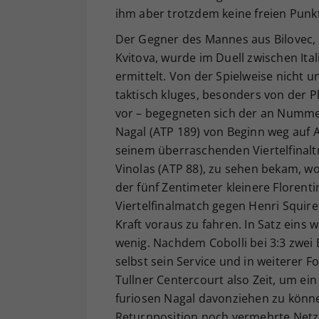
ihm aber trotzdem keine freien Punkt
Der Gegner des Mannes aus Bilovec,
Kvitova, wurde im Duell zwischen I
ermittelt. Von der Spielweise nicht 
taktisch kluges, besonders von der P
vor – begegneten sich der an Nummer 
Nagal (ATP 189) von Beginn weg auf
seinem überraschenden Viertelfinalt
Vinolas (ATP 88), zu sehen bekam, wo
der fünf Zentimeter kleinere Florent
Viertelfinalmatch gegen Henri Squire 
Kraft voraus zu fahren. In Satz eins
wenig. Nachdem Cobolli bei 3:3 zwei 
selbst sein Service und in weiterer F
Tullner Centercourt also Zeit, um ei
furiosen Nagal davonziehen zu können
Returnposition noch vermehrte Netzat