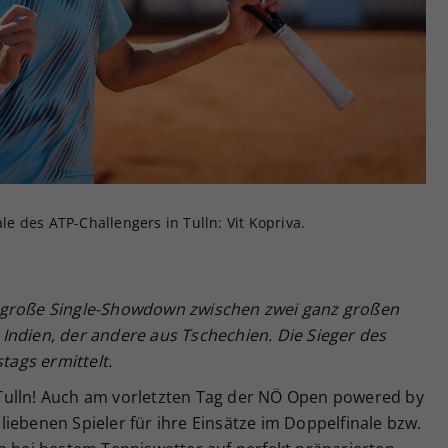
Zweck
generierte ID, für die historische Speicherung
Ihrer vorgenommen Einstellungen, falls der
Webseiten-Betreiber dies eingestellt hat.
ale des ATP-Challengers in Tulln: Vit Kopriva.
 große Single-Showdown zwischen zwei ganz großen
Indien, der andere aus Tschechien. Die Sieger des
ags ermittelt.
Tulln! Auch am vorletzten Tag der NÖ Open powered by
iebenen Spieler für ihre Einsätze im Doppelfinale bzw.