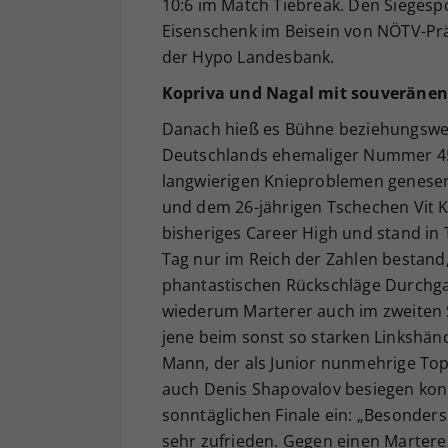
10:6 im Match Tiebreak. Den Siegesp
Eisenschenk im Beisein von NÖTV-Prä
der Hypo Landesbank.
Kopriva und Nagal mit souveränen
Danach hieß es Bühne beziehungsweis
Deutschlands ehemaliger Nummer 45 
langwierigen Knieproblemen genesen
und dem 26-jährigen Tschechen Vit Kop
bisheriges Career High und stand in
Tag nur im Reich der Zahlen bestand,
phantastischen Rückschläge Durchgan
wiederum Marterer auch im zweiten Sa
jene beim sonst so starken Linkshän
Mann, der als Junior nunmehrige Top
auch Denis Shapovalov besiegen konnt
sonntäglichen Finale ein: „Besonder
sehr zufrieden. Gegen einen Marterer