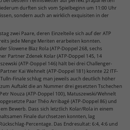
b bei bestem Tenniswetter auf perfekt präparierten
wiederum durften sich vom Spielbeginn um 11:00 Uhr
issen, sondern auch an wirklich exquisiten in der
g zwei Paare, deren Einzelteile sich auf der ATP
reits jede Menge Meriten erarbeiten konnten.
der Slowene Blaz Rola (ATP-Doppel 268, sechs
cher Partner Zdenek Kolar (ATP-Doppel 145, 14
uszewski (ATP-Doppel 146) hält bei drei Challenger-
 Partner Kai Wehnelt (ATP-Doppel 181) konnte 22 ITF-
Tulln-Finale schlug man jeweils auch deutlich höher
a zum Auftakt die an Nummer drei gesetzten Tschechen
Petr Nouza (ATP-Doppel 100), Matuszewski/Wehnelt
topgesetzte Paar Théo Arribagé (ATP-Doppel 86) und
em Bewerb. Dass sich letztlich Kolar/Rola in einem
haltsamen Finale durchsetzen konnten, lag
ückschlag-Percentage. Das Endresultat: 6:4, 4:6 und