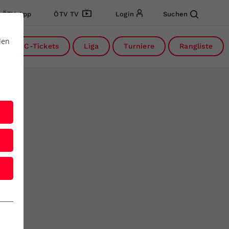
ÖTV App
ÖTV TV
Login
Suchen
den
DC-Tickets
Liga
Turniere
Rangliste