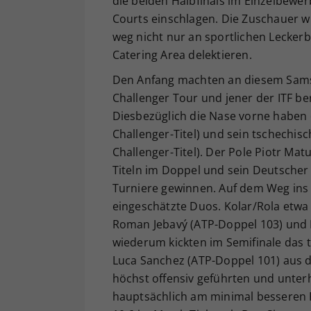
die beiden Halbfinals im Einzelbewer
Courts einschlagen. Die Zuschauer 
weg nicht nur an sportlichen Leckerb
Catering Area delektieren.
Den Anfang machten an diesem Samsta
Challenger Tour und jener der ITF be
Diesbezüglich die Nase vorne haben 
Challenger-Titel) und sein tschechis
Challenger-Titel). Der Pole Piotr Mat
Titeln im Doppel und sein Deutscher
Turniere gewinnen. Auf dem Weg ins 
eingeschätzte Duos. Kolar/Rola etw
Roman Jebavý (ATP-Doppel 103) und 
wiederum kickten im Semifinale das 
Luca Sanchez (ATP-Doppel 101) aus d
höchst offensiv geführten und unter
hauptsächlich am minimal besseren R