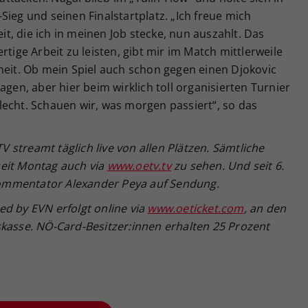
Sieg und seinen Finalstartplatz. „Ich freue mich
eit, die ich in meinen Job stecke, nun auszahlt. Das
rtige Arbeit zu leisten, gibt mir im Match mittlerweile
heit. Ob mein Spiel auch schon gegen einen Djokovic
agen, aber hier beim wirklich toll organisierten Turnier
chlecht. Schauen wir, was morgen passiert“, so das
streamt täglich live von allen Plätzen. Sämtliche
seit Montag auch via
www.oetv.tv
zu sehen. Und seit 6.
ommentator Alexander Peya auf Sendung.
d by EVN erfolgt online via
www.oeticket.com
, an den
skasse. NÖ-Card-Besitzer:innen erhalten 25 Prozent