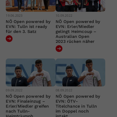
19.06.2023
10.09.2022
NÖ Open powered by
NÖ Open powered by
EVN: Tulln ist ready
EVN: Erler/Miedler
für den 3. Satz
gelingt Heimcoup –
Australian Open
2023 rücken näher
09.09.2022
08.09.2022
NÖ Open powered by
NÖ Open powered by
EVN: Finaleinzug –
EVN: ÖTV-
Erler/Miedler greifen
Titelchance in Tulln
nach Tulln-
im Doppel noch
Heimtriumph
intakt