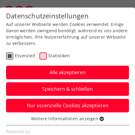
Zurück zur Newsübersicht
Datenschutzeinstellungen
Vorarlberger Tennisverband
Auf unserer Webseite werden Cookies verwendet. Einige
davon werden zwingend benötigt, während es uns andere
ermöglichen, Ihre Nutzererfahrung auf unserer Webseite
zu verbessern.
Turniere
ATP
Essenziell
Statistiken
„One-Shot-Challenge“ im
Rahmen der NÖ Open
Alle akzeptieren
2023 in Tulln
Speichern & schließen
ÖTV-Mann Jürgen Melzer fungiert als
Nur essenzielle Cookies akzeptieren
Schirmherr des Ein-Punkt-Turniers beim
ATP-Challenger in Niederösterreich.
Weitere Informationen anzeigen
Essenziell
Verfasst von: Presseaussendung / Redaktion, 21.08.2023
Essenzielle Cookies werden für grundlegende
Powered by