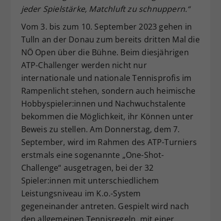
jeder Spielstärke, Matchluft zu schnuppern.“
Dieser Wert speichert Ihre Consent-
Einstellungen. Unter anderem eine
Vom 3. bis zum 10. September 2023 gehen in
zufällig generierte ID, für die
Tulln an der Donau zum bereits dritten Mal die
Zweck
historische Speicherung Ihrer
NÖ Open über die Bühne. Beim diesjährigen
vorgenommen Einstellungen, falls der
ATP-Challenger werden nicht nur
Webseiten-Betreiber dies eingestellt
hat.
internationale und nationale Tennisprofis im
Rampenlicht stehen, sondern auch heimische
Hobbyspieler:innen und Nachwuchstalente
bekommen die Möglichkeit, ihr Können unter
Beweis zu stellen. Am Donnerstag, dem 7.
September, wird im Rahmen des ATP-Turniers
erstmals eine sogenannte „One-Shot-
Challenge“ ausgetragen, bei der 32
Spieler:innen mit unterschiedlichem
Leistungsniveau im K.o.-System
gegeneinander antreten. Gespielt wird nach
den allgemeinen Tennisregeln, mit einer