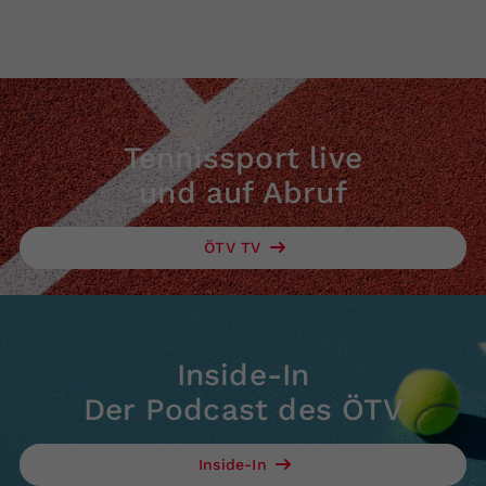
Tennissport live
und auf Abruf
ÖTV TV
Inside-In
Der Podcast des ÖTV
Inside-In