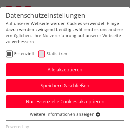
Zurück zur Newsübersicht
Datenschutzeinstellungen
Vorarlberger Tennisverband
Auf unserer Webseite werden Cookies verwendet. Einige
davon werden zwingend benötigt, während es uns andere
ermöglichen, Ihre Nutzererfahrung auf unserer Webseite
zu verbessern.
Turniere
Essenziell
Statistiken
NÖ Open powered by
EVN: ÖTV-Titelchance in
Alle akzeptieren
Tulln im Doppel noch
Speichern & schließen
intakt
Nur essenzielle Cookies akzeptieren
Maximilian Neuchrist macht sich mit
Tristan-Samuel Weissborn gegen
Weitere Informationen anzeigen
Essenziell
Alexander Erler und Lucas Miedler den
Essenzielle Cookies werden für grundlegende
Powered by
Finaleinzug aus.