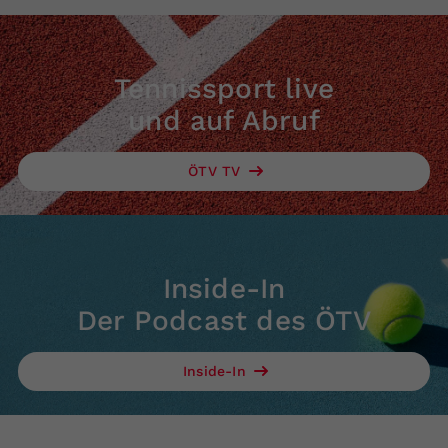
Tennissport live
und auf Abruf
ÖTV TV
Inside-In
Der Podcast des ÖTV
Inside-In