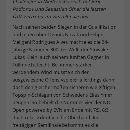
Challenger in Niederösterreich mit Jurij
Dieser Wert speichert Ihre Consent-
Rodionov und Sebastian Ofner die letzten
Einstellungen. Unter anderem eine
ÖTV-Vertreter im Viertelfinale aus.
zufällig generierte ID, für die
Zweck
historische Speicherung Ihrer
Nach seinen beiden Siegen in der Qualifikation
vorgenommen Einstellungen, falls der
und jenen über Dennis Novak und Felipe
Webseiten-Betreiber dies eingestellt
Meligeni Rodrigues Alves machte es die 24-
hat.
jährige Nummer 300 der Welt, der Slowake
Lukas Klein, auch seinem fünften Gegner in
Tulln nicht leicht. Bei immer stärker
werdendem Wind musste sich der
ausgewiesene Offensivspieler allerdings dann
doch den gleichermaßen sicheren wie giftigen
Topspin-Schlägen von Schwedens Elias Ymer
beugen. So behielt die Nummer vier der NÖ
Open powered by EVN am Ende mit 7:5, 6:3
doch relativ deutlich die Oberhand. Im
freitägigen Semifinale bekommt es die