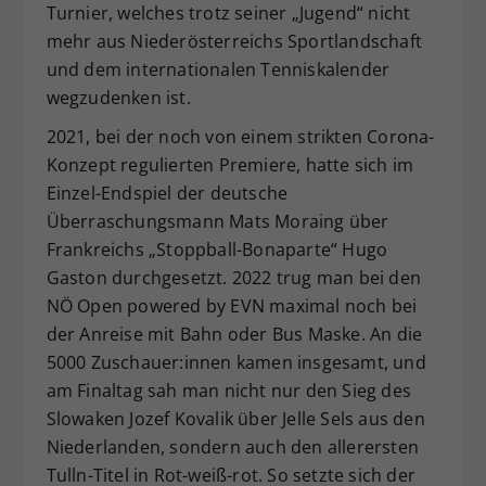
Turnier, welches trotz seiner „Jugend“ nicht
mehr aus Niederösterreichs Sportlandschaft
und dem internationalen Tenniskalender
wegzudenken ist.
2021, bei der noch von einem strikten Corona-
Konzept regulierten Premiere, hatte sich im
Einzel-Endspiel der deutsche
Überraschungsmann Mats Moraing über
Frankreichs „Stoppball-Bonaparte“ Hugo
Gaston durchgesetzt. 2022 trug man bei den
NÖ Open powered by EVN maximal noch bei
der Anreise mit Bahn oder Bus Maske. An die
5000 Zuschauer:innen kamen insgesamt, und
am Finaltag sah man nicht nur den Sieg des
Slowaken Jozef Kovalik über Jelle Sels aus den
Niederlanden, sondern auch den allerersten
Tulln-Titel in Rot-weiß-rot. So setzte sich der