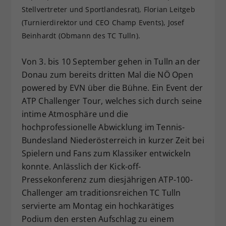
Stellvertreter und Sportlandesrat), Florian Leitgeb
Dieser Wert speichert Ihre Consent-
(Turnierdirektor und CEO Champ Events), Josef
Einstellungen. Unter anderem eine
zufällig generierte ID, für die
Beinhardt (Obmann des TC Tulln).
Zweck
historische Speicherung Ihrer
vorgenommen Einstellungen, falls der
Von 3. bis 10 September gehen in Tulln an der
Webseiten-Betreiber dies eingestellt
Donau zum bereits dritten Mal die NÖ Open
hat.
powered by EVN über die Bühne. Ein Event der
ATP Challenger Tour, welches sich durch seine
intime Atmosphäre und die
hochprofessionelle Abwicklung im Tennis-
Bundesland Niederösterreich in kurzer Zeit bei
Spielern und Fans zum Klassiker entwickeln
konnte. Anlässlich der Kick-off-
Pressekonferenz zum diesjährigen ATP-100-
Challenger am traditionsreichen TC Tulln
servierte am Montag ein hochkarätiges
Podium den ersten Aufschlag zu einem