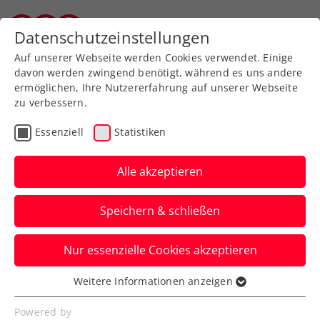
Zurück zur Newsübersicht
Datenschutzeinstellungen
Vorarlberger Tennisverband
Auf unserer Webseite werden Cookies verwendet. Einige
davon werden zwingend benötigt, während es uns andere
ermöglichen, Ihre Nutzererfahrung auf unserer Webseite
zu verbessern.
Turniere
ATP
Essenziell
Statistiken
NÖ Open powered by
EVN: Tulln ist ready für
Alle akzeptieren
den 3. Satz
Speichern & schließen
Beim ATP-Challenger in Niederösterreich
Nur essenzielle Cookies akzeptieren
ist im Spätsommer wieder Tennis der
Weltklasse zu erwarten.
Weitere Informationen anzeigen
Essenziell
Verfasst von: Presseaussendung / Redaktion, 19.06.2023
Essenzielle Cookies werden für grundlegende
Powered by