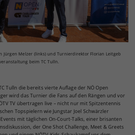
Zweck
generierte ID, für die historische Speicherung
Ihrer vorgenommen Einstellungen, falls der
Webseiten-Betreiber dies eingestellt hat.
 Jürgen Melzer (links) und Turnierdirektor Florian Leitgeb
pveranstaltung beim TC Tulln.
TC Tulln die bereits vierte Auflage der NÖ Open
ger wird das Turnier die Fans auf den Rängen und vor
V TV übertragen live – nicht nur mit Spitzentennis
schen Topspielern wie Jungstar Joel Schwärzler
e-Events mit täglichen On-Court-Talks, einer brisanten
diskussion, der One Shot Challenge, Meet & Greets
innen und einem NÖTV-Kids-Schaukampf vor dem