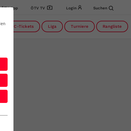
ÖTV App
ÖTV TV
Login
Suchen
den
DC-Tickets
Liga
Turniere
Rangliste