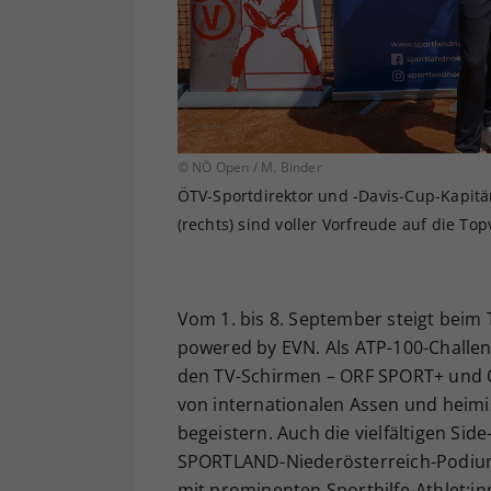
© NÖ Open / M. Binder
ÖTV-Sportdirektor und -Davis-Cup-Kapitän
(rechts) sind voller Vorfreude auf die To
Vom 1. bis 8. September steigt beim 
powered by EVN. Als ATP-100-Challen
den TV-Schirmen – ORF SPORT+ und ÖT
von internationalen Assen und heimi
begeistern. Auch die vielfältigen Sid
SPORTLAND-Niederösterreich-Podiums
mit prominenten Sporthilfe-Athlet: