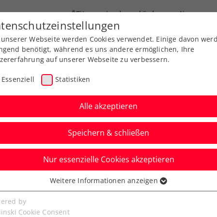
ÖTV
Landesverbände
News
tenschutzeinstellungen
 unserer Webseite werden Cookies verwendet. Einige davon wer
Ausbildung
Services
Über uns
ngend benötigt, während es uns andere ermöglichen, Ihre
zererfahrung auf unserer Webseite zu verbessern.
Essenziell
Statistiken
Alle akzeptieren
Speichern & schließen
Nur essenzielle Cookies akzeptieren
ed by EVN: ATP-
Weitere Informationen anzeigen
ssenziell
ive
senzielle Cookies werden für grundlegende Funktionen der
ered by
bseite benötigt. Dadurch ist gewährleistet, dass die Webseite
linski Cookie Consent