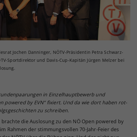
Zweck
generierte ID, für die historische Speicherung
Ihrer vorgenommen Einstellungen, falls der
Webseiten-Betreiber dies eingestellt hat.
ndesrat Jochen Danninger, NÖTV-Präsidentin Petra Schwarz-
ÖTV-Sportdirektor und Davis-Cup-Kapitän Jürgen Melzer bei
losung.
strundenpaarungen in Einzelhauptbewerb und
en powered by EVN“ fixiert. Und da wie dort haben rot-
olgsgeschichten zu schreiben.
 brachte die Auslosung zu den NÖ Open powered by
im Rahmen der stimmungsvollen 70-Jahr-Feier des