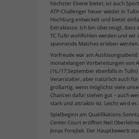
höchster Ebene bietet, ist auch Spor
ATP-Challenger heuer wieder in Tulln
Hochburg entwickelt und bietet einfac
Extraklasse. Ich bin überzeugt, dass
TC Tulln wohlfühlen werden und wir 
spannende Matches erleben werden. Di
Vorfreude war am Auslosungsabend a
monatelangen Vorbereitungen von AT
(16./17.September ebenfalls in Tulln)
Veranstalter, aber natürlich auch fü
großartig, wenn möglichst viele uns
Chancen dafür stehen gut – auch we
stark und attraktiv ist. Leicht wird es 
Spielbeginn am Qualifikations-Sonnta
Center Court eröffnet Neil Oberlei
Jonas Forejtek. Der Hauptbewerb sta