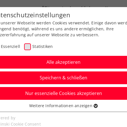
ÖTV
Landesverbände
News
tenschutzeinstellungen
 unserer Webseite werden Cookies verwendet. Einige davon wer
Ausbildung
Services
Über uns
ngend benötigt, während es uns andere ermöglichen, Ihre
zererfahrung auf unserer Webseite zu verbessern.
Essenziell
Statistiken
Alle akzeptieren
Speichern & schließen
Nur essenzielle Cookies akzeptieren
ed by EVN:
Weitere Informationen anzeigen
ssenziell
estspiele mit Teenie-
senzielle Cookies werden für grundlegende Funktionen der
ered by
bseite benötigt. Dadurch ist gewährleistet, dass die Webseite
linski Cookie Consent