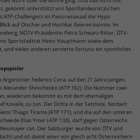
ndes NÖTV über die Bühne ging. Und das nicht nur,
z, gekonnt unterstützt von Sportlandesrat Jochen
es ATP-Challengers im Panoramasaal der Hypo
lick auf Ötscher und Hochkar fixieren konnte. Im
neberg, NÖTV-Präsidentin Petra Schwarz-Ritter, ÖTV-
ltens Sportstadtrat Heinz Hauptmann sowie dem
, und vielen anderen servierte Fortuna ein sportliches
Topspieler
e Argentinier Federico Coria auf den 21 Jahre jungen,
n Alexander Shevchenko (ATP 162). Die Nummer zwei
iwan, wiederum bekommt es mit dem ehemaligen
f Kovalik, zu tun. Der Dritte in der Setzliste, Norbert
niens Thiago Tirante (ATP 171), und die auf den unteren
Schwede Elias Ymer (ATP 133), darf gegen Österreichs
as Neumayer ran. Der Salzburger wurde von ÖTV und
dacht und ist damit einer von gleich acht Österreichern