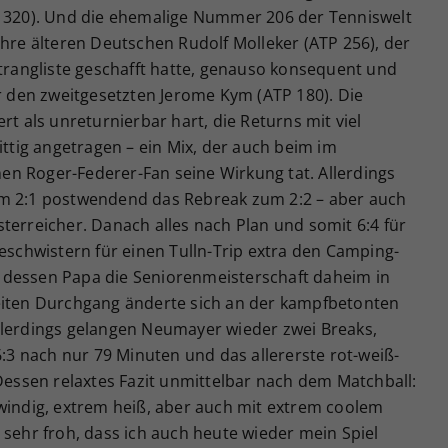
P 320). Und die ehemalige Nummer 206 der Tenniswelt
ahre älteren Deutschen Rudolf Molleker (ATP 256), der
ltrangliste geschafft hatte, genauso konsequent und
er den zweitgesetzten Jerome Kym (ATP 180). Die
rt als unreturnierbar hart, die Returns mit viel
tig angetragen – ein Mix, der auch beim im
n Roger-Federer-Fan seine Wirkung tat. Allerdings
um 2:1 postwendend das Rebreak zum 2:2 – aber auch
terreicher. Danach alles nach Plan und somit 6:4 für
chwistern für einen Tulln-Trip extra den Camping-
 dessen Papa die Seniorenmeisterschaft daheim in
eiten Durchgang änderte sich an der kampfbetonten
llerdings gelangen Neumayer wieder zwei Breaks,
6:3 nach nur 79 Minuten und das allererste rot-weiß-
 Dessen relaxtes Fazit unmittelbar nach dem Matchball:
 windig, extrem heiß, aber auch mit extrem coolem
 sehr froh, dass ich auch heute wieder mein Spiel