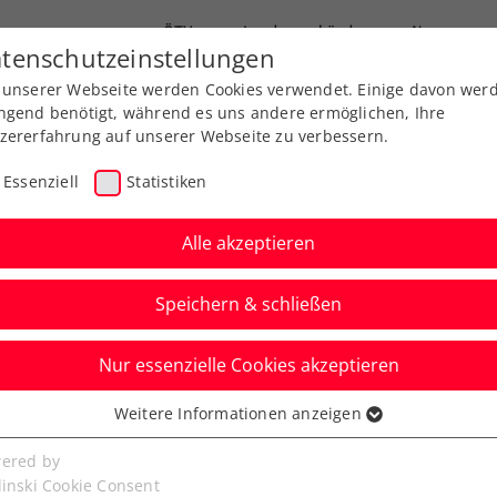
ÖTV
Landesverbände
News
tenschutzeinstellungen
 unserer Webseite werden Cookies verwendet. Einige davon wer
Ausbildung
Services
Über uns
ngend benötigt, während es uns andere ermöglichen, Ihre
zererfahrung auf unserer Webseite zu verbessern.
Essenziell
Statistiken
Alle akzeptieren
Speichern & schließen
Nur essenzielle Cookies akzeptieren
ed by EVN: Full House
Weitere Informationen anzeigen
ssenziell
alist Neumayer
senzielle Cookies werden für grundlegende Funktionen der
ered by
bseite benötigt. Dadurch ist gewährleistet, dass die Webseite
linski Cookie Consent