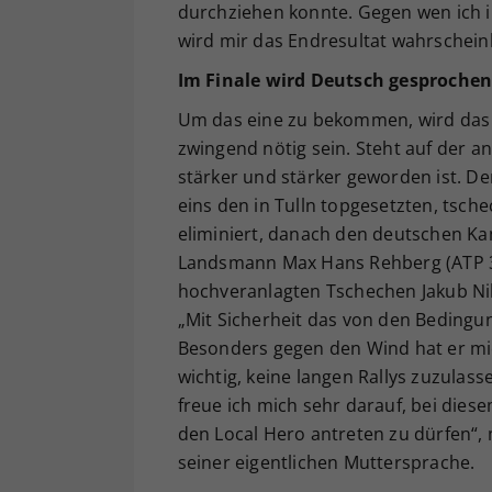
durchziehen konnte. Gegen wen ich im 
wird mir das Endresultat wahrscheinli
Im Finale wird Deutsch gesproche
Um das eine zu bekommen, wird das 
zwingend nötig sein. Steht auf der a
stärker und stärker geworden ist. Der
eins den in Tulln topgesetzten, tsche
eliminiert, danach den deutschen Ka
Landsmann Max Hans Rehberg (ATP 39
hochveranlagten Tschechen Jakub Niko
„Mit Sicherheit das von den Bedingu
Besonders gegen den Wind hat er mi
wichtig, keine langen Rallys zuzulass
freue ich mich sehr darauf, bei dies
den Local Hero antreten zu dürfen“,
seiner eigentlichen Muttersprache.