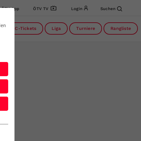
ÖTV App
ÖTV TV
Login
Suchen
den
DC-Tickets
Liga
Turniere
Rangliste