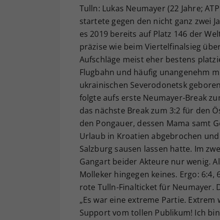
Tulln: Lukas Neumayer (22 Jahre; AT
startete gegen den nicht ganz zwei J
es 2019 bereits auf Platz 146 der We
präzise wie beim Viertelfinalsieg üb
Aufschläge meist eher bestens platzie
Flugbahn und häufig unangenehm mit
ukrainischen Severodonetsk geborene
folgte aufs erste Neumayer-Break z
das nächste Break zum 3:2 für den Ös
den Pongauer, dessen Mama samt Ges
Urlaub in Kroatien abgebrochen und
Salzburg sausen lassen hatte. Im zw
Gangart beider Akteure nur wenig. A
Molleker hingegen keines. Ergo: 6:4, 
rote Tulln-Finalticket für Neumayer.
„Es war eine extreme Partie. Extrem
Support vom tollen Publikum! Ich bin