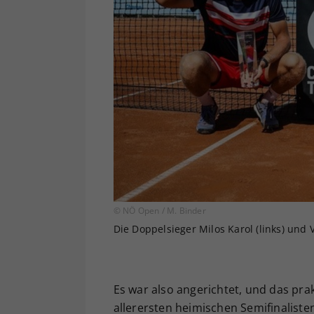
© NÖ Open / M. Binder
Die Doppelsieger Milos Karol (links) und V
Es war also angerichtet, und das pra
allerersten heimischen Semifinalist