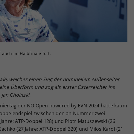
Zweck
generierte ID, für die historische Speicherung
Ihrer vorgenommen Einstellungen, falls der
Webseiten-Betreiber dies eingestellt hat.
 auch im Halbfinale fort.
le, welches einen Sieg der nominellem Außenseiter
eine Überform und zog als erster Österreicher ins
 Jan Choinski.
urniertag der NÖ Open powered by EVN 2024 hätte kaum
 Doppelendspiel zwischen den an Nummer zwei
 Jahre; ATP-Doppel 128) und Piotr Matuszewski (26
 Sachko (27 Jahre; ATP-Doppel 320) und Milos Karol (21