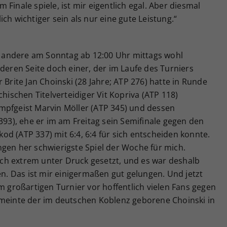
Finale spiele, ist mir eigentlich egal. Aber diesmal
ch wichtiger sein als nur eine gute Leistung.“
n
andere am Sonntag ab 12:00 Uhr mittags wohl
nderen Seite doch einer, der im Laufe des Turniers
 Brite Jan Choinski (28 Jahre; ATP 276) hatte in Runde
chischen Titelverteidiger Vit Kopriva (ATP 118)
mpfgeist Marvin Möller (ATP 345) und dessen
3), ehe er im am Freitag sein Semifinale gegen den
d (ATP 337) mit 6:4, 6:4 für sich entscheiden konnte.
ngen her schwierigste Spiel der Woche für mich.
ch extrem unter Druck gesetzt, und es war deshalb
en. Das ist mir einigermaßen gut gelungen. Und jetzt
em großartigen Turnier vor hoffentlich vielen Fans gegen
 meinte der im deutschen Koblenz geborene Choinski in