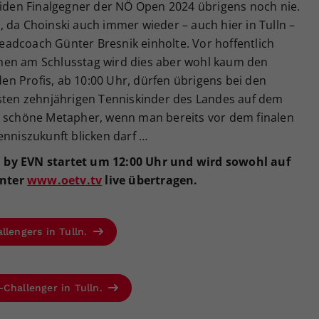
eiden Finalgegner der NÖ Open 2024 übrigens noch nie.
 da Choinski auch immer wieder – auch hier in Tulln –
adcoach Günter Bresnik einholte. Vor hoffentlich
nen am Schlusstag wird dies aber wohl kaum den
n Profis, ab 10:00 Uhr, dürfen übrigens bei den
esten zehnjährigen Tenniskinder des Landes auf dem
e schöne Metapher, wenn man bereits vor dem finalen
enniszukunft blicken darf …
 by EVN startet um 12:00 Uhr und wird sowohl auf
unter
www.oetv.tv
live übertragen.
llengers in Tulln.
-Challenger in Tulln.