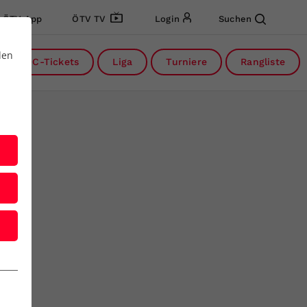
ÖTV App
ÖTV TV
Login
Suchen
den
DC-Tickets
Liga
Turniere
Rangliste