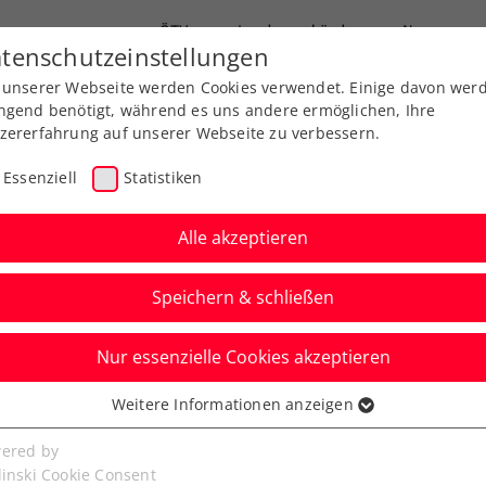
ÖTV
Landesverbände
News
tenschutzeinstellungen
 unserer Webseite werden Cookies verwendet. Einige davon wer
Ausbildung
Services
Über uns
ngend benötigt, während es uns andere ermöglichen, Ihre
zererfahrung auf unserer Webseite zu verbessern.
Essenziell
Statistiken
Alle akzeptieren
Speichern & schließen
Nur essenzielle Cookies akzeptieren
en: Neumayer erkämpft
Weitere Informationen anzeigen
ssenziell
sieg
senzielle Cookies werden für grundlegende Funktionen der
ered by
bseite benötigt. Dadurch ist gewährleistet, dass die Webseite
linski Cookie Consent