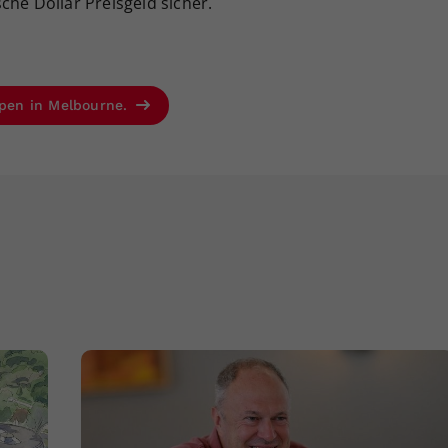
che Dollar Preisgeld sicher.
 Open in Melbourne.