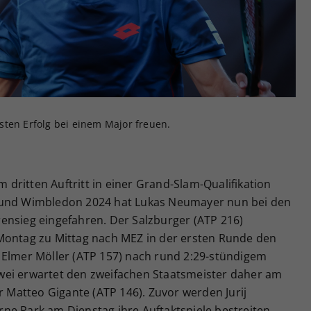
Zweck
generierte ID, für die historische Speicherung
Ihrer vorgenommen Einstellungen, falls der
Webseiten-Betreiber dies eingestellt hat.
sten Erfolg bei einem Major freuen.
m dritten Auftritt in einer Grand-Slam-Qualifikation
 und Wimbledon 2024 hat Lukas Neumayer nun bei den
ensieg eingefahren. Der Salzburger (ATP 216)
Montag zu Mittag nach MEZ in der ersten Runde den
 Elmer Möller (ATP 157) nach rund 2:29-stündigem
e zwei erwartet den zweifachen Staatsmeister daher am
r Matteo Gigante (ATP 146). Zuvor werden Jurij
ne Park am Dienstag ihre Auftaktspiele bestreiten.