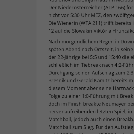
Der Niederösterreicher (ATP 166) fo
nicht vor 5:30 Uhr MEZ, den zwölftger
Die Wienerin (WTA 211) trifft bereit
12 auf die Slowakin Viktória Hruncá
Nach morgendlichem Regen in Down 
späten Abend nach Ortszeit, in seine
der 22-Jährige bei 5:5 und 15:40 die 
schließlich im Tiebreak nach 4:2-Füh
Durchgang seinen Aufschlag zum 2:3
Bresnik und Gerald Kamitz bereits m
diesem Moment aber seine Hartnäcki
Folge zu einer 1:0-Führung mit Break
doch im Finish breakte Neumayer bei 
nervenaufreibenden letzten Spiel, in
Matchball, jedoch auch einen Breakb
Matchball zum Sieg. Für den Aufstie