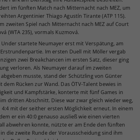
rdert im fünften Match nach Mitternacht nach MEZ, um
eihten Argentinier Thiago Agustín Tirante (ATP 115).
s im zweiten Spiel nach Mitternacht nach MEZ auf Court
ková (WTA 235), vormals Kuzmová.
Under startete Neumayer erst mit Verspätung, am
 Erstrundenpartie. Im ersten Duell mit Möller vergab
einzigen zwei Breakchancen im ersten Satz, dieser ging
rung verloren. Als Neumayer darauf im zweiten
 abgeben musste, stand der Schützling von Günter
it dem Rücken zur Wand. Das ÖTV-Talent bewies in
gkeit und Kampfstärke, konterte mit fünf Games in
 im dritten Abschnitt. Diese war zwar gleich wieder weg,
4:4 mit der seither ersten Möglichkeit erneut. In einem
 dem er ein 40:0 genauso ausließ wie einen vierten
all abwehren konnte, nützte er am Ende den fünften
g in die zweite Runde der Vorausscheidung sind ihm