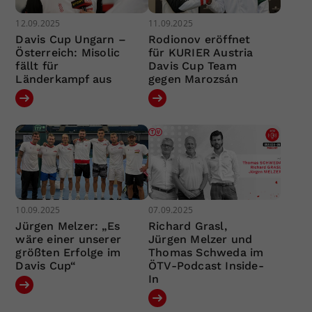
12.09.2025
11.09.2025
Davis Cup Ungarn –
Rodionov eröffnet
Österreich: Misolic
für KURIER Austria
fällt für
Davis Cup Team
Länderkampf aus
gegen Marozsán
10.09.2025
07.09.2025
Jürgen Melzer: „Es
Richard Grasl,
wäre einer unserer
Jürgen Melzer und
größten Erfolge im
Thomas Schweda im
Davis Cup“
ÖTV-Podcast Inside-
In