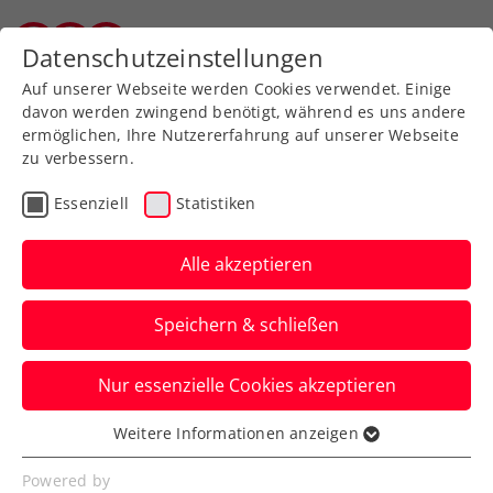
Zurück zur Newsübersicht
Datenschutzeinstellungen
Vorarlberger Tennisverband
Auf unserer Webseite werden Cookies verwendet. Einige
davon werden zwingend benötigt, während es uns andere
ermöglichen, Ihre Nutzererfahrung auf unserer Webseite
zu verbessern.
Davis Cup
Essenziell
Statistiken
KURIER Austria Davis Cup
Team will in Japan 1.
Alle akzeptieren
Schritt nach Bologna
Speichern & schließen
machen
Nur essenzielle Cookies akzeptieren
ÖTV-Sportdirektor und Davis-Cup-Kapitän
Jürgen Melzer sieht darin „eine 50:50-
Weitere Informationen anzeigen
Essenziell
Partie“.
Essenzielle Cookies werden für grundlegende
Powered by