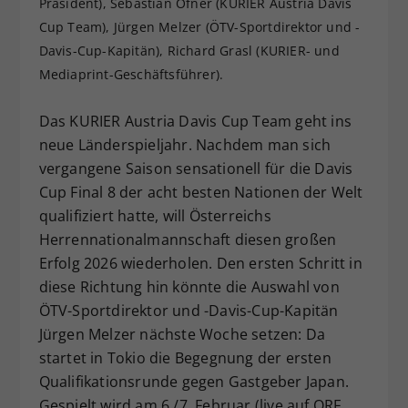
Präsident), Sebastian Ofner (KURIER Austria Davis
Dieser Wert speichert Ihre Consent-
Cup Team), Jürgen Melzer (ÖTV-Sportdirektor und -
Einstellungen. Unter anderem eine
Davis-Cup-Kapitän), Richard Grasl (KURIER- und
zufällig generierte ID, für die
Mediaprint-Geschäftsführer).
Zweck
historische Speicherung Ihrer
vorgenommen Einstellungen, falls der
Das KURIER Austria Davis Cup Team geht ins
Webseiten-Betreiber dies eingestellt
hat.
neue Länderspieljahr. Nachdem man sich
vergangene Saison sensationell für die Davis
Cup Final 8 der acht besten Nationen der Welt
qualifiziert hatte, will Österreichs
Herrennationalmannschaft diesen großen
Erfolg 2026 wiederholen. Den ersten Schritt in
diese Richtung hin könnte die Auswahl von
ÖTV-Sportdirektor und -Davis-Cup-Kapitän
Jürgen Melzer nächste Woche setzen: Da
startet in Tokio die Begegnung der ersten
Qualifikationsrunde gegen Gastgeber Japan.
Gespielt wird am 6./7. Februar (live auf ORF