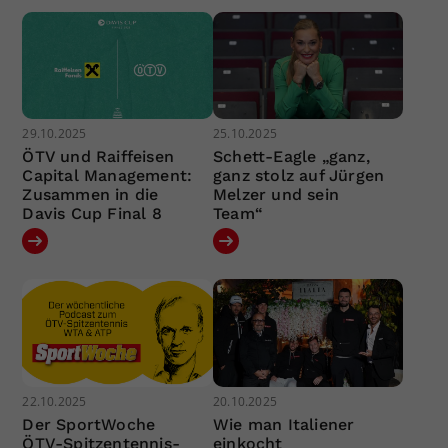
29.10.2025
25.10.2025
ÖTV und Raiffeisen
Schett-Eagle „ganz,
Capital Management:
ganz stolz auf Jürgen
Zusammen in die
Melzer und sein
Davis Cup Final 8
Team“
22.10.2025
20.10.2025
Der SportWoche
Wie man Italiener
ÖTV-Spitzentennis-
einkocht