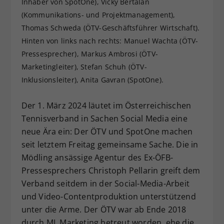
Inhaber von SpotOne), Vicky Bertalan
Dieser Wert speichert Ihre Consent-
(Kommunikations- und Projektmanagement),
Einstellungen. Unter anderem eine
Thomas Schweda (ÖTV-Geschäftsführer Wirtschaft).
zufällig generierte ID, für die
Hinten von links nach rechts: Manuel Wachta (ÖTV-
Zweck
historische Speicherung Ihrer
Pressesprecher), Markus Ambrosi (ÖTV-
vorgenommen Einstellungen, falls der
Marketingleiter), Stefan Schuh (ÖTV-
Webseiten-Betreiber dies eingestellt
hat.
Inklusionsleiter), Anita Gavran (SpotOne).
Der 1. März 2024 läutet im Österreichischen
Tennisverband in Sachen Social Media eine
neue Ära ein: Der ÖTV und SpotOne machen
seit letztem Freitag gemeinsame Sache. Die in
Mödling ansässige Agentur des Ex-ÖFB-
Pressesprechers Christoph Pellarin greift dem
Verband seitdem in der Social-Media-Arbeit
und Video-Contentproduktion unterstützend
unter die Arme. Der ÖTV war ab Ende 2018
durch ML Marketing betreut worden, ehe die