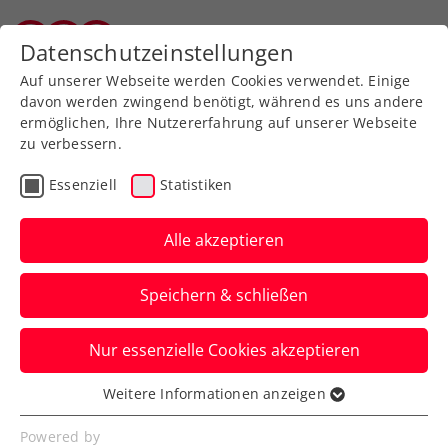
Zurück zur Newsübersicht
Datenschutzeinstellungen
Vorarlberger Tennisverband
Auf unserer Webseite werden Cookies verwendet. Einige
davon werden zwingend benötigt, während es uns andere
ermöglichen, Ihre Nutzererfahrung auf unserer Webseite
zu verbessern.
Verbands-Info
Kooperationen
Essenziell
Statistiken
Österreichischer
Tennisverband und
Alle akzeptieren
SpotOne machen
Speichern & schließen
gemeinsame Sache
Nur essenzielle Cookies akzeptieren
Die Mödlinger Agentur unterstützt den
ÖTV zukünftig in Social-Media-Arbeit und
Weitere Informationen anzeigen
Essenziell
Video-Contentproduktion.
Essenzielle Cookies werden für grundlegende
Powered by