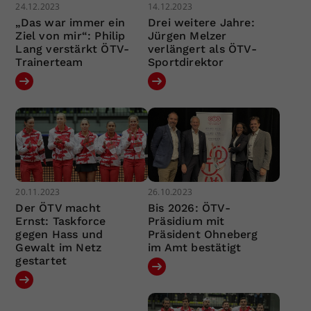
24.12.2023
14.12.2023
„Das war immer ein
Drei weitere Jahre:
Ziel von mir“: Philip
Jürgen Melzer
Lang verstärkt ÖTV-
verlängert als ÖTV-
Trainerteam
Sportdirektor
20.11.2023
26.10.2023
Der ÖTV macht
Bis 2026: ÖTV-
Ernst: Taskforce
Präsidium mit
gegen Hass und
Präsident Ohneberg
Gewalt im Netz
im Amt bestätigt
gestartet