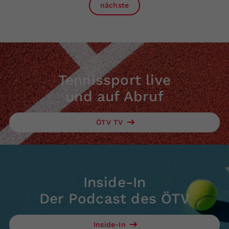
nächste
Tennissport live
und auf Abruf
ÖTV TV
Inside-In
Der Podcast des ÖTV
Inside-In