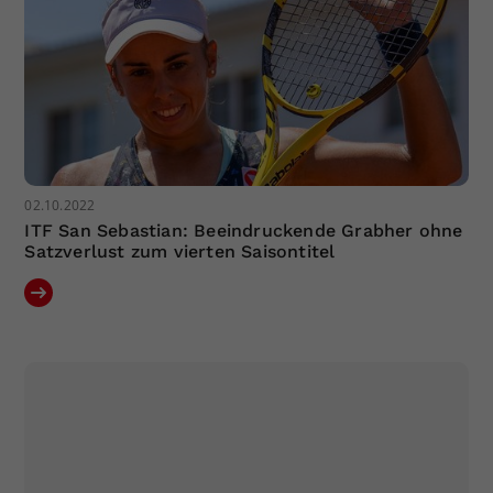
Dieser Wert speichert Ihre Consent-
Einstellungen. Unter anderem eine
zufällig generierte ID, für die
Zweck
historische Speicherung Ihrer
vorgenommen Einstellungen, falls der
Webseiten-Betreiber dies eingestellt
hat.
02.10.2022
ITF San Sebastian: Beeindruckende Grabher ohne
Satzverlust zum vierten Saisontitel