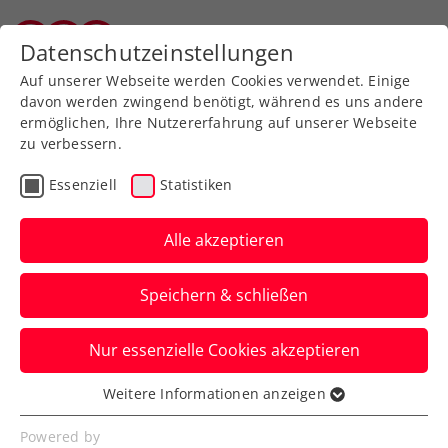
Datenschutzeinstellungen
Vorarlberger Tennisverband
Auf unserer Webseite werden Cookies verwendet. Einige
davon werden zwingend benötigt, während es uns andere
ermöglichen, Ihre Nutzererfahrung auf unserer Webseite
zu verbessern.
Aktuelle News
Essenziell
Statistiken
Alle akzeptieren
Speichern & schließen
Nur essenzielle Cookies akzeptieren
Weitere Informationen anzeigen
Essenziell
News filtern
Essenzielle Cookies werden für grundlegende
Powered by