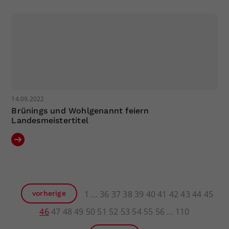
14.09.2022
Brünings und Wohlgenannt feiern
Landesmeistertitel
1
36
37
38
39
40
41
42
43
44
45
vorherige
46
47
48
49
50
51
52
53
54
55
56
110