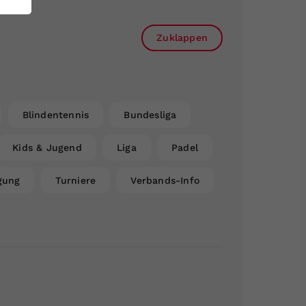
Zuklappen
Blindentennis
Bundesliga
Kids & Jugend
Liga
Padel
gung
Turniere
Verbands-Info