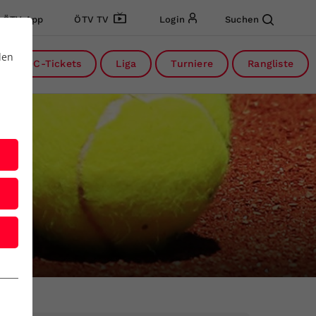
ÖTV App
ÖTV TV
Login
Suchen
den
DC-Tickets
Liga
Turniere
Rangliste