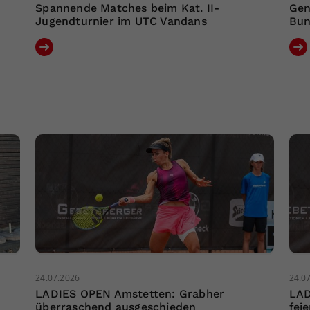
Spannende Matches beim Kat. II-
Gen
Jugendturnier im UTC Vandans
Bun
24.07.2026
24.0
LADIES OPEN Amstetten: Grabher
LAD
überraschend ausgeschieden
fei