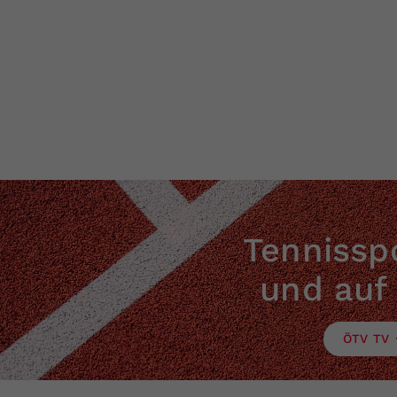
Tennisspo
und auf
ÖTV TV