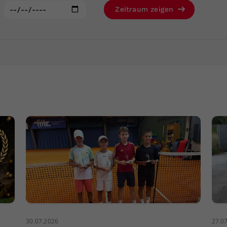
Zweck
generierte ID, für die historische Speicherung
:
Zeitraum zeigen
Ihrer vorgenommen Einstellungen, falls der
Webseiten-Betreiber dies eingestellt hat.
30.07.2026
27.0