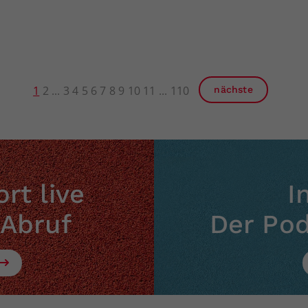
1
2
3
4
5
6
7
8
9
10
11
110
nächste
rt live
I
 Abruf
Der Po