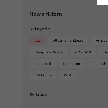
ei
News filtern
S
Kategorie
Alle
Allgemeine Klasse
Amputi
Campus & Profis
COVID-19
Da
Pickleball
Racketlon
Rollstuhl
VR-Tennis
WTA
Zeitraum