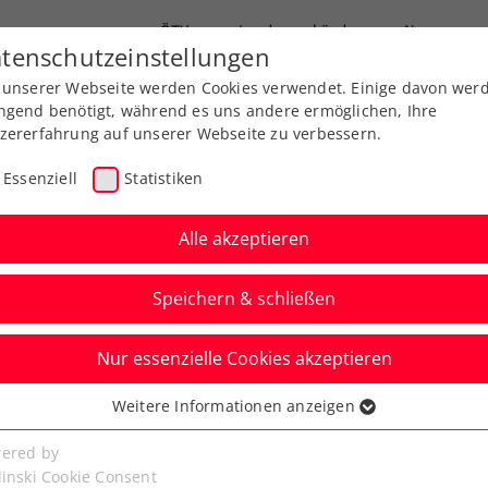
ÖTV
Landesverbände
News
tenschutzeinstellungen
 unserer Webseite werden Cookies verwendet. Einige davon wer
Ausbildung
Services
Über uns
ngend benötigt, während es uns andere ermöglichen, Ihre
zererfahrung auf unserer Webseite zu verbessern.
Essenziell
Statistiken
Alle akzeptieren
Aktuelle News
Speichern & schließen
Nur essenzielle Cookies akzeptieren
Weitere Informationen anzeigen
ssenziell
senzielle Cookies werden für grundlegende Funktionen der
ered by
bseite benötigt. Dadurch ist gewährleistet, dass die Webseite
linski Cookie Consent