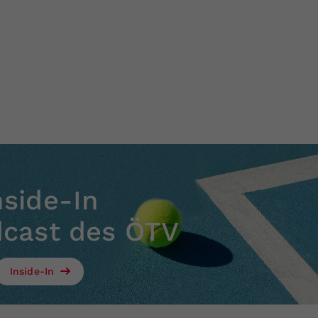
nside-In
dcast des ÖTV
Inside-In