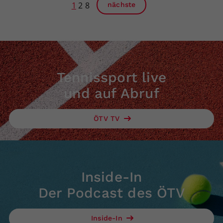
1
2
8
nächste
Tennissport live
und auf Abruf
ÖTV TV
Inside-In
Der Podcast des ÖTV
Inside-In