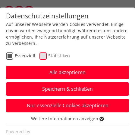
Datenschutzeinstellungen
Vorarlberger Tennisverband
Auf unserer Webseite werden Cookies verwendet. Einige
davon werden zwingend benötigt, während es uns andere
ermöglichen, Ihre Nutzererfahrung auf unserer Webseite
zu verbessern.
Aktuelle News
Essenziell
Statistiken
Alle akzeptieren
Speichern & schließen
Nur essenzielle Cookies akzeptieren
Weitere Informationen anzeigen
Essenziell
News filtern
Essenzielle Cookies werden für grundlegende
Powered by