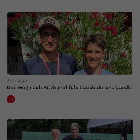
Dieser Wert speichert Ihre Consent-
Einstellungen. Unter anderem eine
zufällig generierte ID, für die
Zweck
historische Speicherung Ihrer
vorgenommen Einstellungen, falls der
Webseiten-Betreiber dies eingestellt
hat.
08.07.2026
Der Weg nach Kitzbühel führt auch durchs Ländle