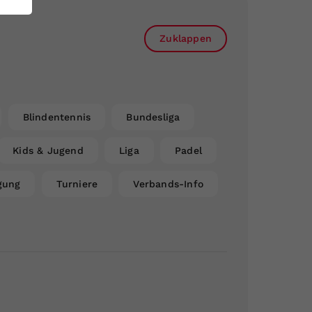
Zuklappen
Blindentennis
Bundesliga
Kids & Jugend
Liga
Padel
gung
Turniere
Verbands-Info