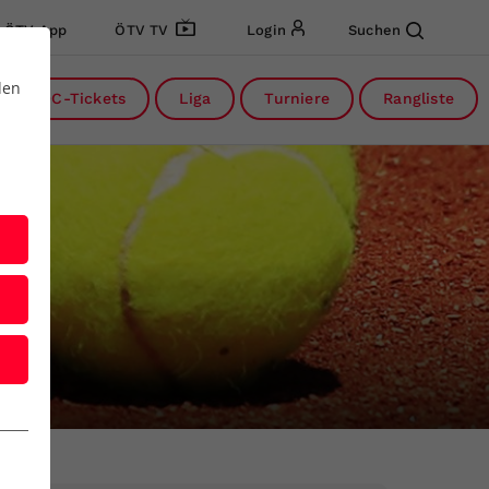
ÖTV App
ÖTV TV
Login
Suchen
den
DC-Tickets
Liga
Turniere
Rangliste