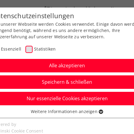
ÖTV
Landesverbände
News
tenschutzeinstellungen
 unserer Webseite werden Cookies verwendet. Einige davon wer
Ausbildung
Services
Über uns
ngend benötigt, während es uns andere ermöglichen, Ihre
zererfahrung auf unserer Webseite zu verbessern.
Essenziell
Statistiken
Alle akzeptieren
Aktuelle News
Speichern & schließen
Nur essenzielle Cookies akzeptieren
Weitere Informationen anzeigen
ssenziell
senzielle Cookies werden für grundlegende Funktionen der
ered by
bseite benötigt. Dadurch ist gewährleistet, dass die Webseite
linski Cookie Consent