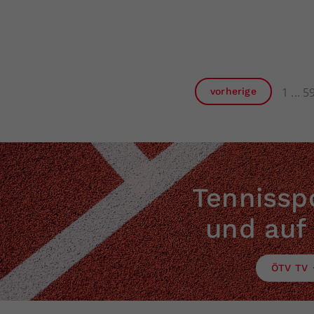
1
5
vorherige
Tennisspo
und auf
ÖTV TV