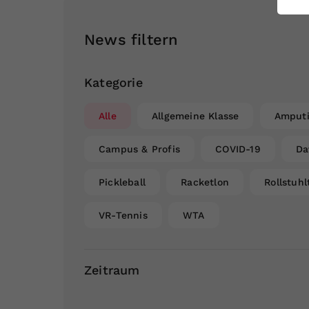
ei
News filtern
S
Kategorie
Alle
Allgemeine Klasse
Amputi
Campus & Profis
COVID-19
Da
Pickleball
Racketlon
Rollstuhl
VR-Tennis
WTA
Zeitraum