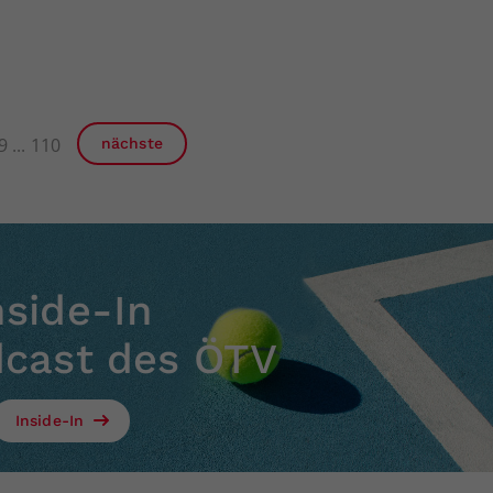
9
110
nächste
nside-In
dcast des ÖTV
Inside-In