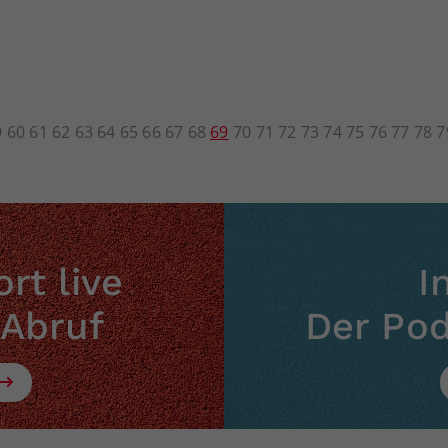
9
60
61
62
63
64
65
66
67
68
69
70
71
72
73
74
75
76
77
78
7
rt live
I
 Abruf
Der Po