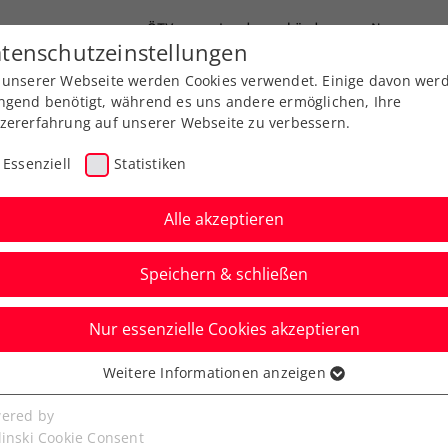
ÖTV
Landesverbände
News
tenschutzeinstellungen
 unserer Webseite werden Cookies verwendet. Einige davon wer
Ausbildung
Services
Über uns
ngend benötigt, während es uns andere ermöglichen, Ihre
zererfahrung auf unserer Webseite zu verbessern.
Essenziell
Statistiken
Alle akzeptieren
Aktuelle News
Speichern & schließen
Nur essenzielle Cookies akzeptieren
Weitere Informationen anzeigen
ssenziell
senzielle Cookies werden für grundlegende Funktionen der
ered by
bseite benötigt. Dadurch ist gewährleistet, dass die Webseite
linski Cookie Consent