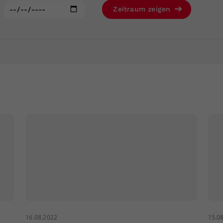
Zweck
generierte ID, für die historische Speicherung
:
Zeitraum zeigen
Ihrer vorgenommen Einstellungen, falls der
Webseiten-Betreiber dies eingestellt hat.
16.08.2022
15.0