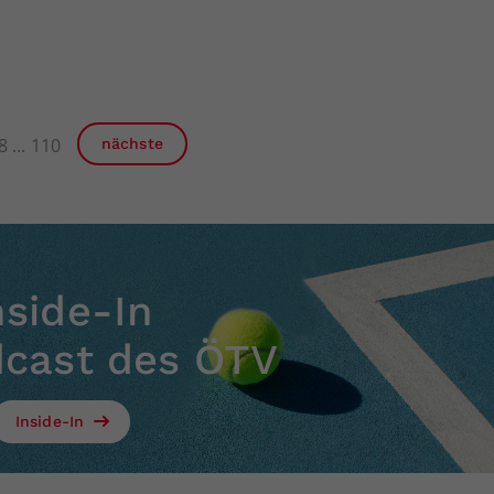
8
110
nächste
nside-In
dcast des ÖTV
Inside-In