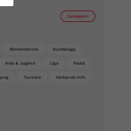
Zuklappen
Blindentennis
Bundesliga
Kids & Jugend
Liga
Padel
gung
Turniere
Verbands-Info