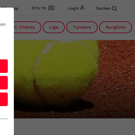
ÖTV App
ÖTV TV
Login
Suchen
den
DC-Tickets
Liga
Turniere
Rangliste