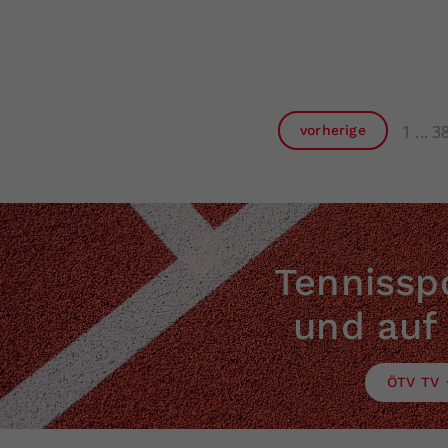
1
3
vorherige
Tennisspo
und auf
ÖTV TV