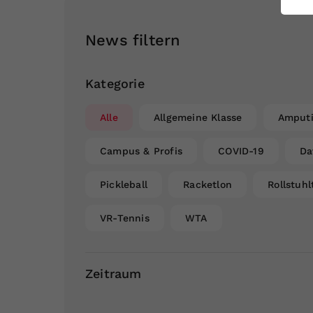
ei
News filtern
S
Kategorie
Alle
Allgemeine Klasse
Amputi
Campus & Profis
COVID-19
Da
Pickleball
Racketlon
Rollstuhl
VR-Tennis
WTA
Zeitraum