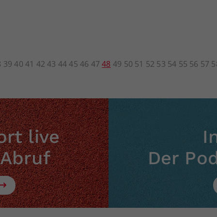
8
39
40
41
42
43
44
45
46
47
48
49
50
51
52
53
54
55
56
57
5
rt live
I
 Abruf
Der Po