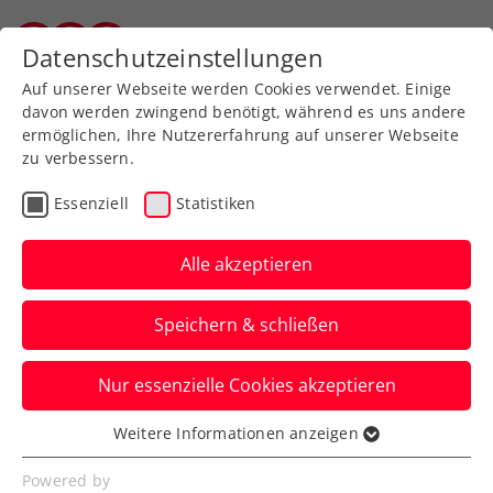
Datenschutzeinstellungen
Vorarlberger Tennisverband
Auf unserer Webseite werden Cookies verwendet. Einige
davon werden zwingend benötigt, während es uns andere
ermöglichen, Ihre Nutzererfahrung auf unserer Webseite
zu verbessern.
Aktuelle News
Essenziell
Statistiken
Alle akzeptieren
Speichern & schließen
Nur essenzielle Cookies akzeptieren
Weitere Informationen anzeigen
Essenziell
News filtern
Essenzielle Cookies werden für grundlegende
Powered by