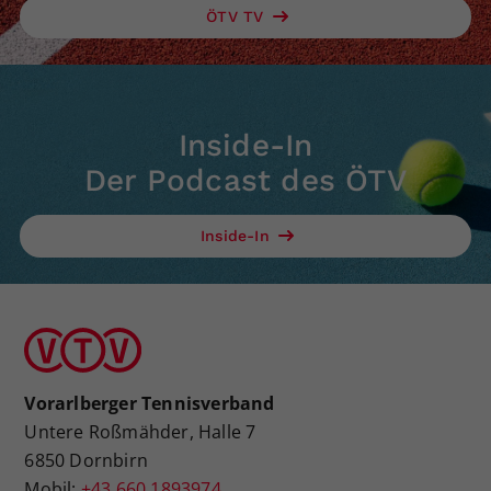
ÖTV TV
Inside-In
Der Podcast des ÖTV
Inside-In
Vorarlberger Tennisverband
Untere Roßmähder, Halle 7
6850 Dornbirn
Mobil:
+43 660 1893974