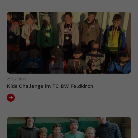
Dieser Wert speichert Ihre Consent-
Einstellungen. Unter anderem eine
zufällig generierte ID, für die
Zweck
historische Speicherung Ihrer
vorgenommen Einstellungen, falls der
Webseiten-Betreiber dies eingestellt
hat.
25.02.2019
Kids Challenge im TC BW Feldkirch