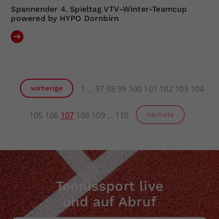
Spannender 4. Spieltag VTV-Winter-Teamcup
powered by HYPO Dornbirn
1
97
98
99
100
101
102
103
104
vorherige
105
106
107
108
109
110
nächste
Tennissport live
und auf Abruf