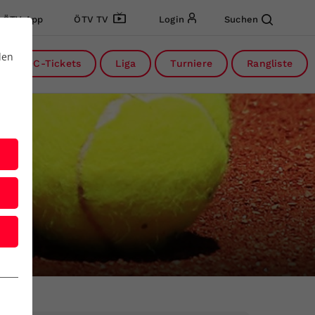
ÖTV App
ÖTV TV
Login
Suchen
den
DC-Tickets
Liga
Turniere
Rangliste