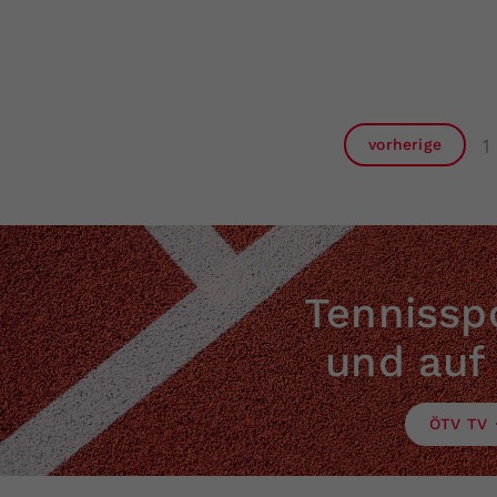
1
vorherige
Tennisspo
und auf
ÖTV TV