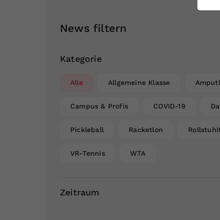
ei
News filtern
S
Kategorie
Alle
Allgemeine Klasse
Amputi
Campus & Profis
COVID-19
Da
Pickleball
Racketlon
Rollstuhl
VR-Tennis
WTA
Zeitraum