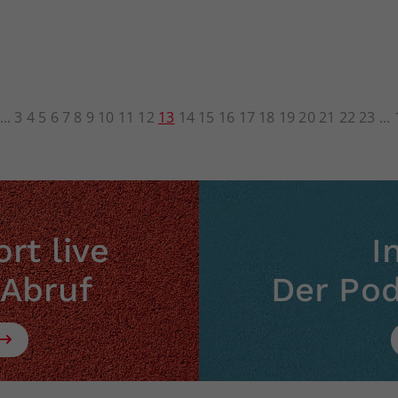
3
4
5
6
7
8
9
10
11
12
13
14
15
16
17
18
19
20
21
22
23
rt live
I
 Abruf
Der Po