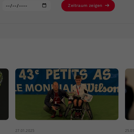
Zweck
generierte ID, für die historische Speicherung
:
Zeitraum zeigen
Ihrer vorgenommen Einstellungen, falls der
Webseiten-Betreiber dies eingestellt hat.
27.01.2025
25.0