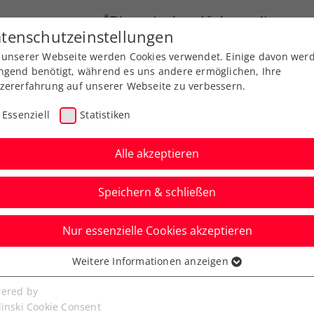
ÖTV
Landesverbände
News
tenschutzeinstellungen
 unserer Webseite werden Cookies verwendet. Einige davon wer
Ausbildung
Services
Über uns
ngend benötigt, während es uns andere ermöglichen, Ihre
zererfahrung auf unserer Webseite zu verbessern.
Essenziell
Statistiken
Alle akzeptieren
Aktuelle News
Speichern & schließen
Nur essenzielle Cookies akzeptieren
Weitere Informationen anzeigen
ssenziell
senzielle Cookies werden für grundlegende Funktionen der
ered by
bseite benötigt. Dadurch ist gewährleistet, dass die Webseite
linski Cookie Consent