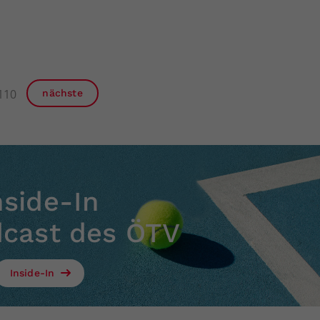
110
nächste
nside-In
dcast des ÖTV
Inside-In