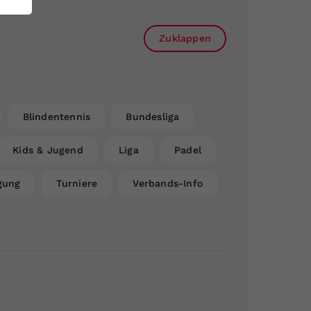
Zuklappen
Blindentennis
Bundesliga
Kids & Jugend
Liga
Padel
gung
Turniere
Verbands-Info